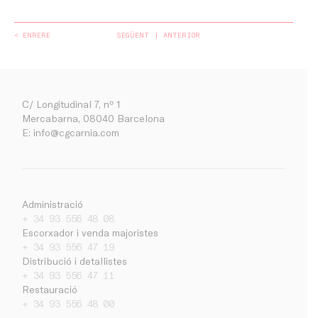
< ENRERE
SEGÜENT
ANTERIOR
C/ Longitudinal 7, nº 1
Mercabarna, 08040 Barcelona
E:
info@cgcarnia.com
Administració
+ 34 93 556 48 08
Escorxador i venda majoristes
Empresa
+ 34 93 556 47 19
Distribució i detallistes
Treballa amb nosaltres
+ 34 93 556 47 11
Contacte
Restauració
Notícies
+ 34 93 556 48 00