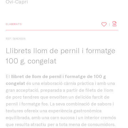
Oví-Caprí
ELABORATS
REF: 56401004
Llibrets llom de pernil i formatge
100 g, congelat
El
llibret de llom de pernil i formatge de 100 g
congelat
és una elaboració càrnia pràctica i amb una
gran acceptació, preparada a partir de filets de llom
de porc tendres que envolten un deliciós farcit de
pernil i formatge fos. La seva combinació de sabors i
textures ofereix una experiència gastronòmica
equilibrada, amb una carn sucosa i un interior cremós
que resulta atractiu per a tota mena de consumidors.