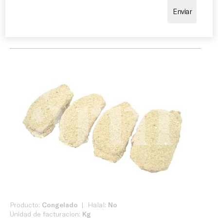
excel·lent opció per a menús infantils, plats combinats
i propostes de restauració ràpida amb un alt nivell
d’acceptació.
Producto:
Congelado
Halal:
No
Unidad de facturacion:
Kg