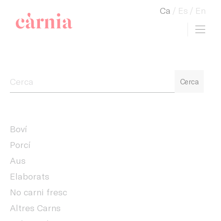
Ca
Es
En
Toggl
view cart
Companyia General Càrnia
Cerca
Boví
Porcí
Aus
Elaborats
No carni fresc
Altres Carns