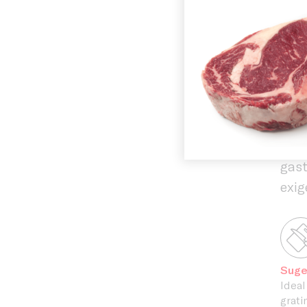
Inicio
impr
hote
History
gas
aute
rece
Facilities
En C
alta
gast
exig
Suge
Ideal
grati