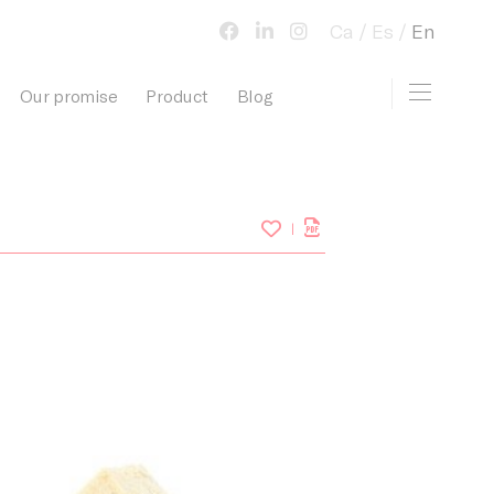
Ca
Es
En
Toggle 
Our promise
Product
Blog
view cart