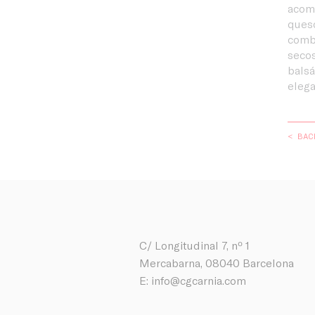
acomp
queso
combi
secos
balsá
elega
< BAC
C/ Longitudinal 7, nº 1
Mercabarna, 08040 Barcelona
E:
info@cgcarnia.com