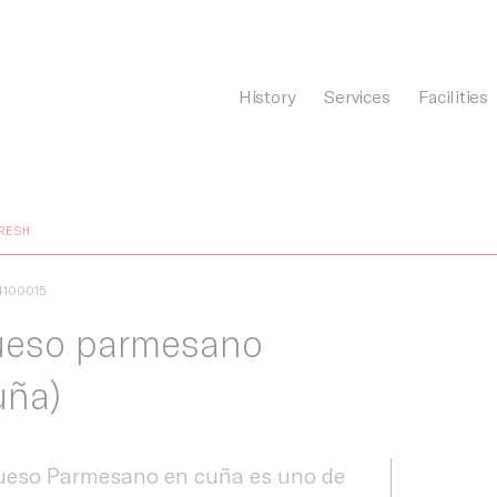
History
Services
Facilities
General Càrnia
RESH
4100015
eso parmesano
uña)
ueso Parmesano en cuña es uno de