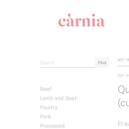
Companyia 
NOT F
Find
REF: 6
Qu
Beef
Lamb and Goat
(c
Poultry
Pork
El q
Processed