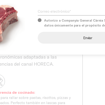
Product
Correo electrónico*
escindible para restaurantes,
les, caterings y establecimientos
Services
tronómicos que buscan aportar
Autorizo a Companyia General Càrnia S.
datos únicamente para el propósito d
nticidad y valor añadido a sus
tas.
Our prom
àrnia seleccionamos productos de
 calidad para ofrecer soluciones
ronómicas adaptadas a las
encias del canal HORECA.
rencia de cocinado:
 para rallar sobre pastas, risottos, pizzas y
nados. Perfecto también en lascas para