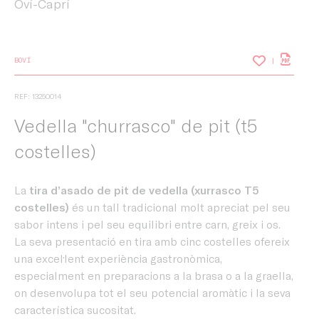
Oví-Caprí
BOVÍ
REF: 13250014
Vedella "churrasco" de pit (t5
costelles)
La
tira d’asado de pit de vedella (xurrasco T5
costelles)
és un tall tradicional molt apreciat pel seu
sabor intens i pel seu equilibri entre carn, greix i os.
La seva presentació en tira amb cinc costelles ofereix
una excel·lent experiència gastronòmica,
especialment en preparacions a la brasa o a la graella,
on desenvolupa tot el seu potencial aromàtic i la seva
característica sucositat.