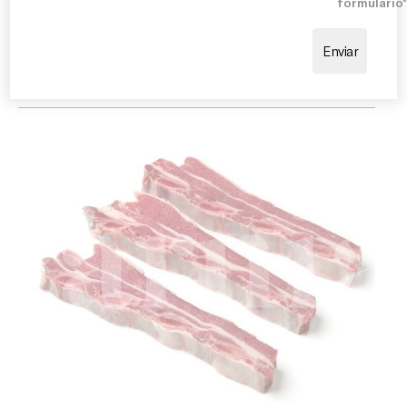
formulario
obtenir una superfície daurada i lleugerament
cruixent. Combina perfectament amb verdures a la
brasa, patates rostides, chimichurri o salses
tradicionals.