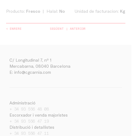
Producto:
Fresco
Halal:
No
Unidad de facturacion:
Kg
< ENRERE
SEGÜENT
ANTERIOR
C/ Longitudinal 7, nº 1
Mercabarna, 08040 Barcelona
E:
info@cgcarnia.com
Administració
+ 34 93 556 48 08
Escorxador i venda majoristes
+ 34 93 556 47 19
Empresa
Distribució i detallistes
Treballa amb nosaltres
+ 34 93 556 47 11