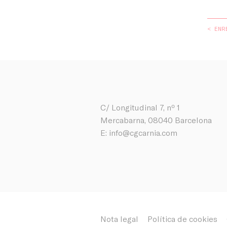
< ENR
C/ Longitudinal 7, nº 1
Mercabarna, 08040 Barcelona
E:
info@cgcarnia.com
Empresa
Treballa amb nosa
Nota legal
Política de cookies