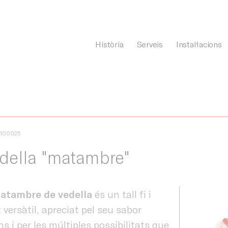
Història
Serveis
Instal·lacions
General Càrnia
3100025
della "matambre"
atambre de vedella
és un tall fi i
 versàtil, apreciat pel seu sabor
ns i per les múltiples possibilitats que