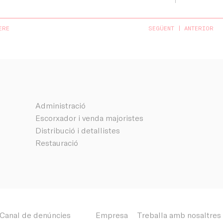
ERE
SEGÜENT
ANTERIOR
Administració
Escorxador i venda majoristes
Distribució i detallistes
Restauració
ltres
Contacte
Notícies
Intranet
Canal de denúncies
Empresa
Treballa amb nosaltres