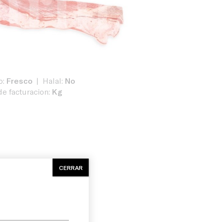
o:
Fresco
Halal:
No
e facturacion:
Kg
CERRAR