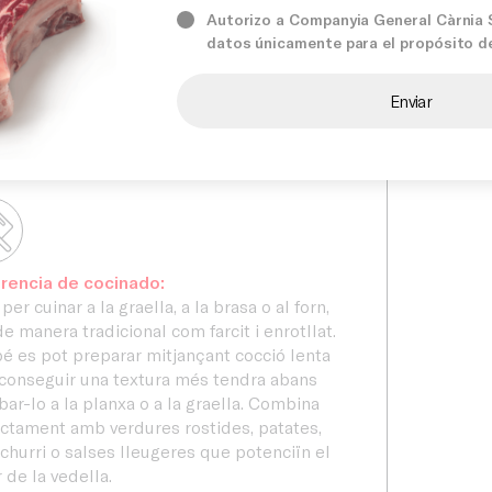
Serveis
rnia seleccionem acuradament els
Autorizo a Companyia General Càrnia S.
datos únicamente para el propósito d
res productes per oferir solucions de
itat constant, excel·lent rendiment i
ons
Compro
tades a les necessitats del canal
ECA.
rencia de cocinado:
 per cuinar a la graella, a la brasa o al forn,
de manera tradicional com farcit i enrotllat.
 es pot preparar mitjançant cocció lenta
conseguir una textura més tendra abans
bar-lo a la planxa o a la graella. Combina
ctament amb verdures rostides, patates,
churri o salses lleugeres que potenciïn el
 de la vedella.