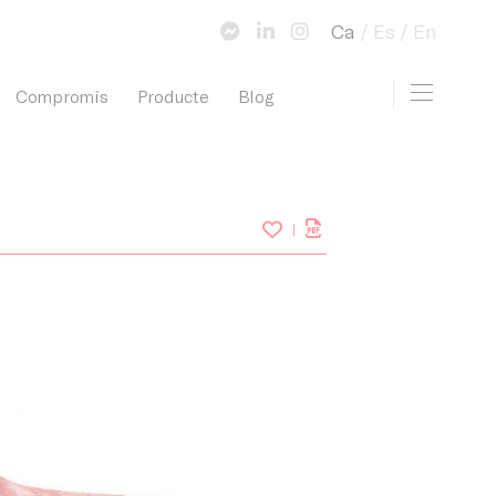
Ca
Es
En
Toggle 
Compromís
Producte
Blog
view cart