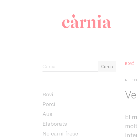
Companyia 
BOVÍ
Cerca
REF: 1
Ve
Boví
Porcí
Aus
El
m
Elaborats
molt
No carni fresc
inte