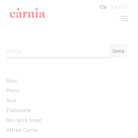
Ca
Es
En
Toggl
view cart
Companyia General Càrnia
Cerca
Boví
Porcí
Aus
Elaborats
No carni fresc
Altres Carns