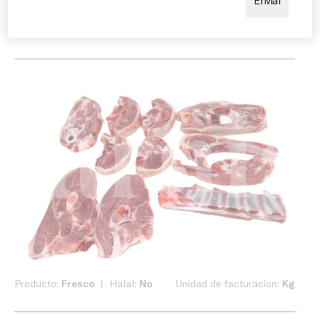
farigola, així com amb salses elaborades amb els sucs
de la cocció.
Producto:
Fresco
Halal:
No
Unidad de facturacion:
Kg