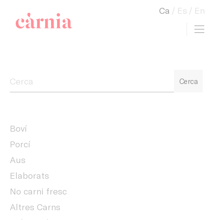
Ca
Es
En
Toggl
view cart
Companyia General Càrnia
Cerca
Boví
Porcí
Aus
Elaborats
No carni fresc
Altres Carns