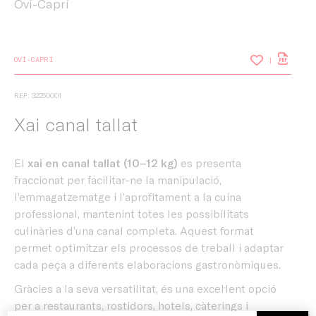
Oví-Caprí
OVÍ-CAPRÍ
REF: 32250001
Xai canal tallat
El
xai en canal tallat (10–12 kg)
es presenta
fraccionat per facilitar-ne la manipulació,
l’emmagatzematge i l’aprofitament a la cuina
professional, mantenint totes les possibilitats
culinàries d’una canal completa. Aquest format
permet optimitzar els processos de treball i adaptar
cada peça a diferents elaboracions gastronòmiques.
Gràcies a la seva versatilitat, és una excel·lent opció
per a restaurants, rostidors, hotels, càterings i