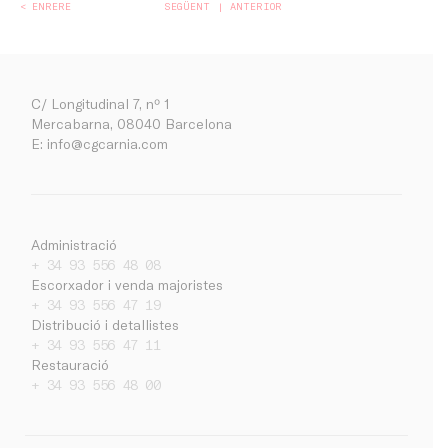
< ENRERE
SEGÜENT
ANTERIOR
C/ Longitudinal 7, nº 1
Mercabarna, 08040 Barcelona
E:
info@cgcarnia.com
Administració
+ 34 93 556 48 08
Escorxador i venda majoristes
Empresa
+ 34 93 556 47 19
Treballa amb nosaltres
Distribució i detallistes
+ 34 93 556 47 11
Contacte
Restauració
Notícies
+ 34 93 556 48 00
Ca
Es
En
Intranet