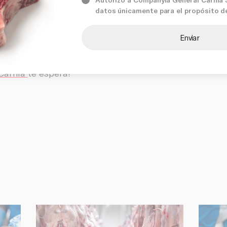
Services
isfrutada.
datos únicamente para el propósito d
hora que ya conocemos más sobre el corte Tomahawk,
Our prom
osotros si está interesado. ¡Le atenderemos inmedia
Càrnia
te espera!