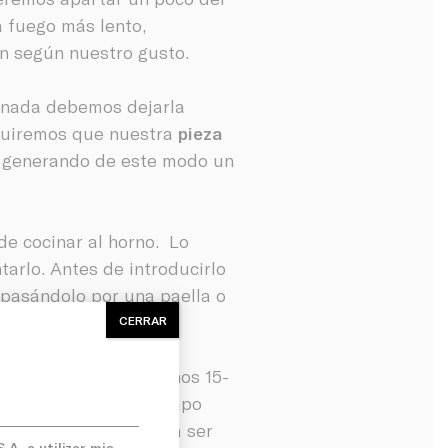
a fuego más lento,
n según nuestro gusto.
cinada debemos dejarla
eguiremos que nuestra
pieza
s generando de este modo un
e cocinar al horno. Lo
arlo. Antes de introducirlo
pasándolo por una paella o
r todos sus sabores.
CERRAR
rno a 220º durante unos 15-
carne. Pasado el tiempo
y ya estará lista para ser
A. a utilizar mis