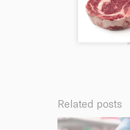
History
d
A
Facilities
n
¡
Related posts