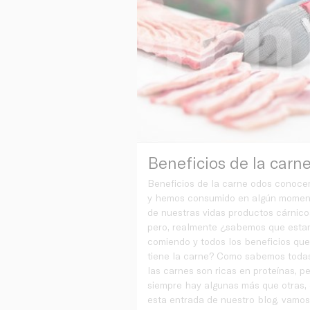
Beneficios de la carn
Beneficios de la carne odos conoc
y hemos consumido en algún momen
de nuestras vidas productos cárnico
pero, realmente ¿sabemos que est
comiendo y todos los beneficios qu
tiene la carne? Como sabemos toda
las carnes son ricas en proteínas, p
siempre hay algunas más que otras,
esta entrada de nuestro blog, vamos