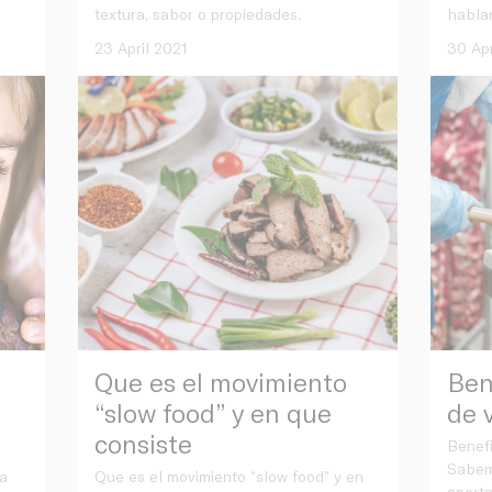
textura, sabor o propiedades.
hablar
23 April 2021
30 Apr
Que es el movimiento
Ben
“slow food” y en que
de 
consiste
Benefi
Sabem
a
Que es el movimiento “slow food” y en
aport