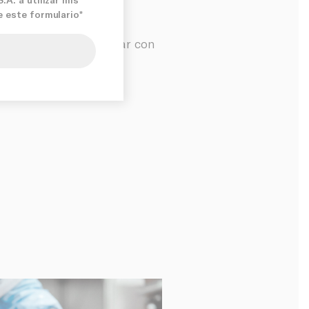
e este formulario*
 no dude en contactar con
ise
tamente!