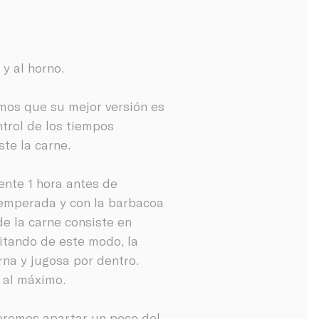
y al horno.
mos que su mejor versión es
ntrol de los tiempos
te la carne.
nte 1 hora antes de
temperada y con la barbacoa
e la carne consiste en
vitando de este modo, la
na y jugosa por dentro.
 al máximo.
eremos apartar un poco del