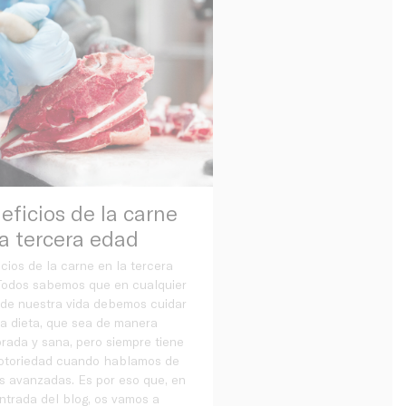
eficios de la carne
la tercera edad
cios de la carne en la tercera
Todos sabemos que en cualquier
 de nuestra vida debemos cuidar
a dieta, que sea de manera
brada y sana, pero siempre tiene
otoriedad cuando hablamos de
 avanzadas. Es por eso que, en
ntrada del blog, os vamos a