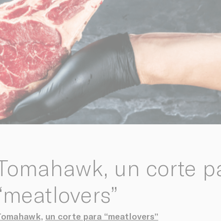
Tomahawk, un corte p
“meatlovers”
Tomahawk,
un corte para “meatlovers”