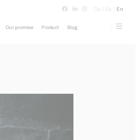
Ca
Es
En
Toggle 
Our promise
Product
Blog
view cart