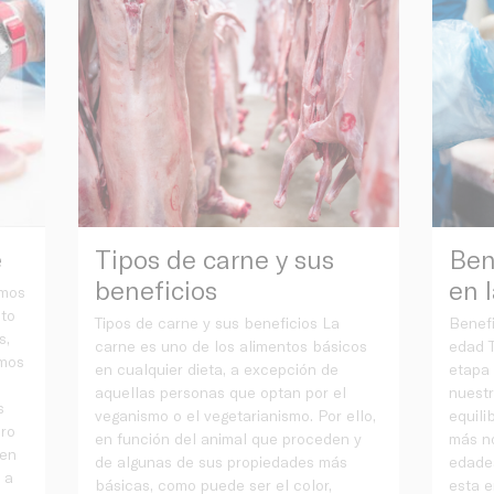
e
Tipos de carne y sus
Ben
beneficios
en 
emos
to
Tipos de carne y sus beneficios La
Benefi
s,
carne es uno de los alimentos básicos
edad 
amos
en cualquier dieta, a excepción de
etapa
e
aquellas personas que optan por el
nuestr
s
veganismo o el vegetarianismo. Por ello,
equili
ero
en función del animal que proceden y
más n
 en
de algunas de sus propiedades más
edades
 a
básicas, como puede ser el color,
esta e