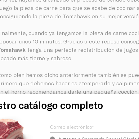
uego la pieza de carne para que se acabe de cocinar 
onsiguiendo la pieza de Tomahawk en su mejor versió
inalmente, cuando ya tengamos la pieza de carne co
eposar unos 10 minutos. Gracias a este reposo cons
Tomahawk
tenga una perfecta redistribución de jugo
ocado más tierno y sabroso.
omo bien hemos dicho anteriormente también se pued
rimero que debemos hacer es atemperarlo y salpiment
n el horno recomendamos darle una pequeña cocción 
na plancha. Este paso nos ayudará a dorar y mantene
tro catálogo completo
Product
eguidamente procederemos a colocarlo dentro del ho
Correo electrónico*
0minutos dependiendo del punto en que nos guste la 
etiramos la carne, la dejamos reposar unos 10 minutos 
Autorizo a Companyia General Càrnia S.