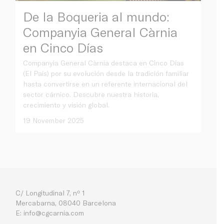
De la Boqueria al mundo:
Companyia General Càrnia
en Cinco Días
Companyia General Càrnia destaca en Cinco Días
(El País) por su evolución desde la tradición familiar
hasta convertirse en un referente internacional del
sector cárnico. Descubre nuestra historia,
crecimiento y visión global.
19 November 2025
C/ Longitudinal 7, nº 1
Mercabarna, 08040 Barcelona
E:
info@cgcarnia.com