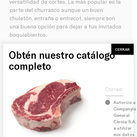
versatilidad de cortes. La más popular es la
parte del churrasco aunque un buen
chuletón, entraña o entrecot, siempre son
una buena opción para dejar a tus invitados
boquiabiertos.
Inicio
CERRAR
Ahora que ya eres un experto en
carnes a la
Obtén nuestro catálogo
barbacoa
te daremos los últimos trucos.
Product
completo
Las cantidades siempre son una duda que
nos aparece mientras compramos, nosotros
Correo electr
History
recomendamos que, si son cortes con hueso
unos 500 gramos por comensal, y si el corte
no tiene huesos unos 300 gramos. ¡No hay
Services
Autorizo a
que preocuparse porque una barbacoa
Companyia
General
siempre es un éxito asegurado!
Facilities
Càrnia S.A.
a utilizar
¡
Càrnia
te espera!
mis datos