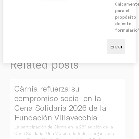
Our promise
únicament
para el
https://catalogos.carnia.es/
propósito
de este
formulario
Related posts
Càrnia refuerza su
compromiso social en la
Cena Solidaria 2026 de la
Fundación Villavecchia
La participación de Càrnia en la 26ª edición de la
Cena Solidaria “Una Victoria de todos”, organizada