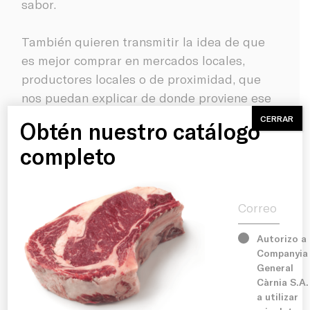
sabor.
También quieren transmitir la idea de que
es mejor comprar en mercados locales,
productores locales o de proximidad, que
nos puedan explicar de donde proviene ese
Inicio
producto y cuál ha sido su proceso de
CERRAR
Obtén nuestro catálogo
producción. Así poder descubrir la riqueza,
Product
completo
el proceso y los aromas de la cocina local.
Correo electr
History
En resumen, el movimiento
slow food
se
trata de comer con placer, pero también con
responsabilidad, lo que está generando que
Services
Autorizo a
reconocidos chefs como Ferran Adrià,
Companyia
gastrónomos, restauradores y productores,
General
Facilities
Càrnia S.A.
poco a poco se hayan ido sumando a este
a utilizar
movimiento internacional, que cuenta con el