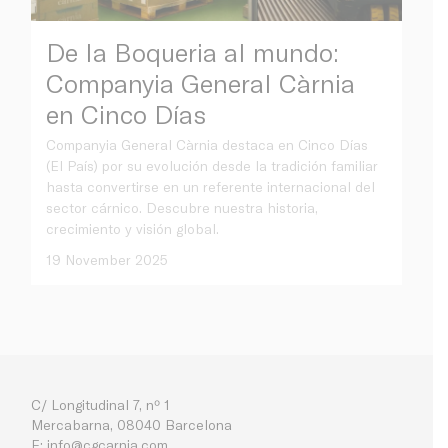
De la Boqueria al mundo:
Companyia General Càrnia
en Cinco Días
Companyia General Càrnia destaca en Cinco Días
(El País) por su evolución desde la tradición familiar
hasta convertirse en un referente internacional del
sector cárnico. Descubre nuestra historia,
crecimiento y visión global.
19 November 2025
C/ Longitudinal 7, nº 1
Mercabarna, 08040 Barcelona
E:
info@cgcarnia.com