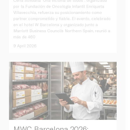
Cena Solidaria “Una Victoria de todos”, organizada
por la Fundación de Oncología Infantil Enriqueta
Villavecchia, refuerza su posicionamiento como
partner comprometido y fiable. El evento, celebrado
en el hotel W Barcelona y organizado junto a
Marriott Business Councils Northern Spain, reunió a
más de 460
9 April 2026
MWC Barcelona 2026: