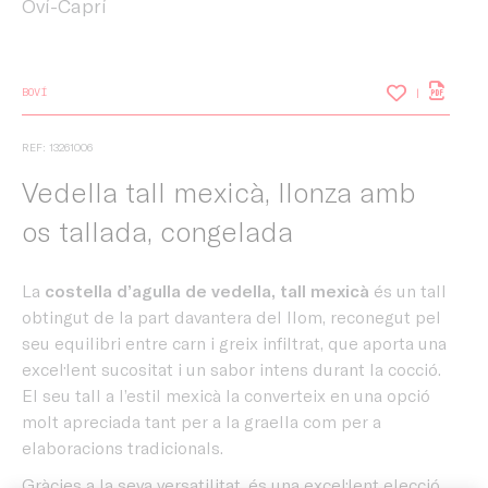
Oví-Caprí
BOVÍ
REF: 13261006
Vedella tall mexicà, llonza amb
os tallada, congelada
La
costella d’agulla de vedella, tall mexicà
és un tall
obtingut de la part davantera del llom, reconegut pel
seu equilibri entre carn i greix infiltrat, que aporta una
excel·lent sucositat i un sabor intens durant la cocció.
El seu tall a l’estil mexicà la converteix en una opció
molt apreciada tant per a la graella com per a
elaboracions tradicionals.
Gràcies a la seva versatilitat, és una excel·lent elecció