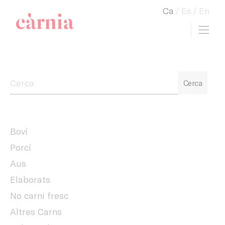
Ca
Es
En
Toggl
view cart
Companyia General Càrnia
Cerca
Boví
Porcí
Aus
Elaborats
No carni fresc
Altres Carns