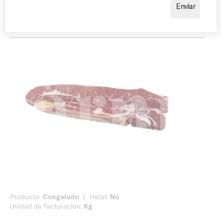
mexicana. Es recomana acabar amb sal en escates i
deixar reposar la carn uns minuts abans de servir.
Producto:
Congelado
Halal:
No
Unidad de facturacion:
Kg