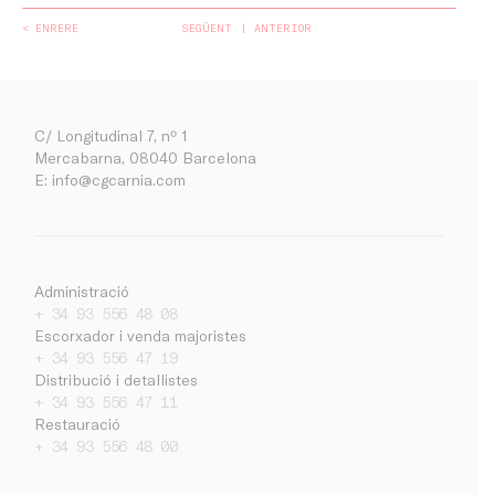
< ENRERE
SEGÜENT
ANTERIOR
C/ Longitudinal 7, nº 1
Mercabarna, 08040 Barcelona
E:
info@cgcarnia.com
Administració
+ 34 93 556 48 08
Escorxador i venda majoristes
Empresa
+ 34 93 556 47 19
Distribució i detallistes
Treballa amb nosaltres
+ 34 93 556 47 11
Contacte
Restauració
Notícies
+ 34 93 556 48 00
Ca
Es
En
Intranet