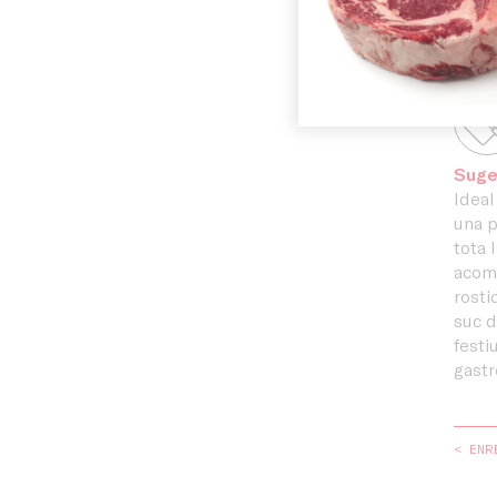
exig
i pr
Instal·laci
Suge
Ideal
una p
tota 
acomp
rosti
suc d
festi
gastr
< ENR