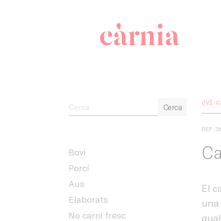
Companyia 
OVÍ-C
Cerca
REF: 
Ca
Boví
Porcí
Aus
El c
Elaborats
una 
No carni fresc
qual