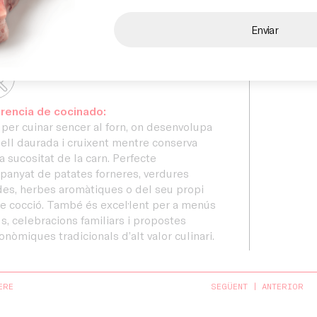
ències de distribuïdors, supermercats
Unidad d
ofessionals del canal HORECA.
ons
Compro
rencia de cocinado:
 per cuinar sencer al forn, on desenvolupa
ell daurada i cruixent mentre conserva
la sucositat de la carn. Perfecte
anyat de patates forneres, verdures
des, herbes aromàtiques o del seu propi
e cocció. També és excel·lent per a menús
us, celebracions familiars i propostes
onòmiques tradicionals d’alt valor culinari.
ERE
SEGÜENT
ANTERIOR