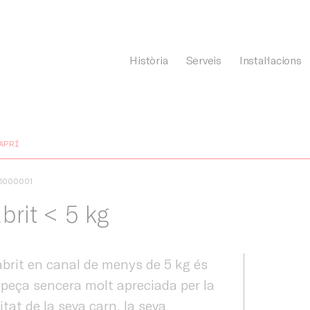
Història
Serveis
Instal·lacions
General Càrnia
APRÍ
36000001
brit < 5 kg
abrit en canal de menys de 5 kg és
peça sencera molt apreciada per la
itat de la seva carn, la seva