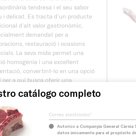
aordinària tendresa i el seu sabor
 i delicat. Es tracta d’un producte
icional d’alt valor gastronòmic,
ecialment demandat per a
bracions, restauració i ocasions
cials. La seva mida permet una
ió homogènia i una excel·lent
entació, convertint-lo en una opció
l per a qui busca oferir una
riència culinària autèntica i
tro catálogo completo
Producte
renciadora.
Correo electrónico*
rnia seleccionem acuradament les
res peces de cabrit per garantir una
Serveis
Autorizo a Companyia General Càrnia S.
itat constant i adaptada a les
Product
datos únicamente para el propósito d