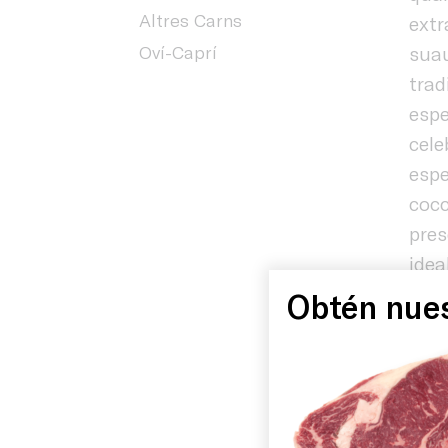
Altres Carns
extr
Oví-Caprí
suau
trad
esp
cele
espe
cocc
pres
idea
expe
Obtén nues
Inici
dife
A Cà
nost
Història
qual