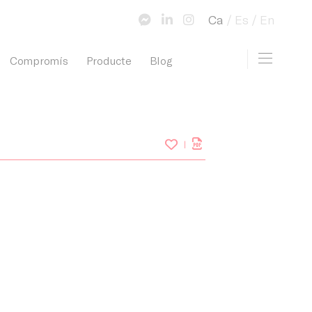
Ca
Es
En
Toggle 
Compromís
Producte
Blog
view cart