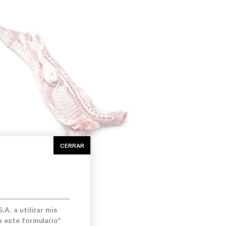
CERRAR
A. a utilizar mis
o:
Fresco
Halal:
No
e este formulario*