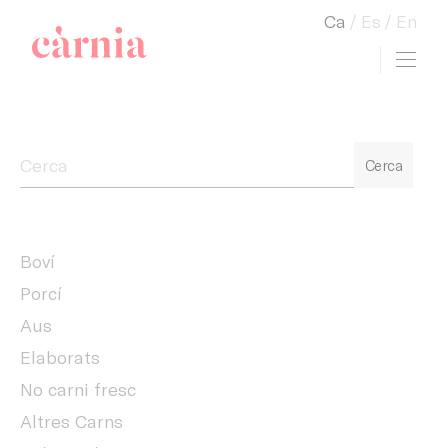
Ca
Es
En
Toggl
view cart
Companyia General Càrnia
Cerca
Boví
Porcí
Aus
Elaborats
No carni fresc
Altres Carns