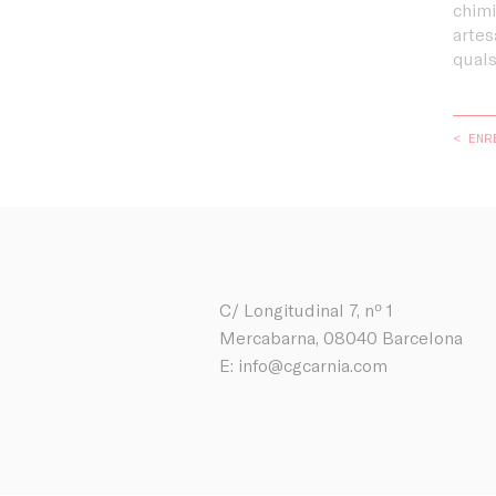
chimi
artes
quals
< ENR
C/ Longitudinal 7, nº 1
Mercabarna, 08040 Barcelona
E:
info@cgcarnia.com