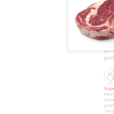
rest
pràc
Història
trad
A Cà
Instal·laci
nost
qual
pres
gas
Suge
Ideal 
planx
grael
També