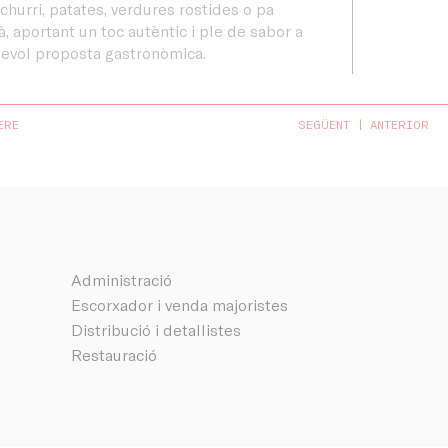
churri, patates, verdures rostides o pa
à, aportant un toc autèntic i ple de sabor a
evol proposta gastronòmica.
ERE
SEGÜENT
ANTERIOR
Administració
Escorxador i venda majoristes
Distribució i detallistes
Restauració