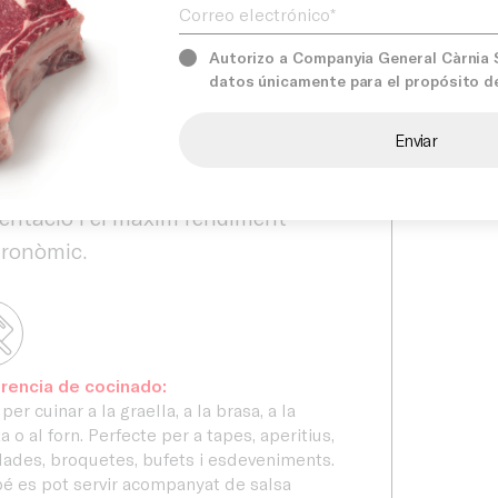
auració que busquen productes
tics sense renunciar al sabor
Serveis
Autorizo a Companyia General Càrnia S.
icional.
datos únicamente para el propósito d
rnia seleccionem acuradament els
ons
Compro
res elaborats per garantir una
itat constant, una excel·lent
entació i el màxim rendiment
tronòmic.
rencia de cocinado:
per cuinar a la graella, a la brasa, a la
a o al forn. Perfecte per a tapes, aperitius,
lades, broquetes, bufets i esdeveniments.
 es pot servir acompanyat de salsa