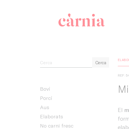
Companyia 
ELABO
Cerca
REF: 5
Mi
Boví
Porcí
Aus
El
mi
Elaborats
form
No carni fresc
elab