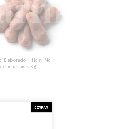
o:
Elaborado
Halal:
No
e facturacion:
Kg
CERRAR