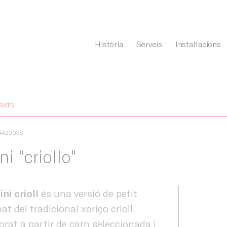
Història
Serveis
Instal·lacions
General Càrnia
RATS
4420038
ni "criollo"
ni crioll
és una versió de petit
at del tradicional xoriço crioll,
orat a partir de carn seleccionada i