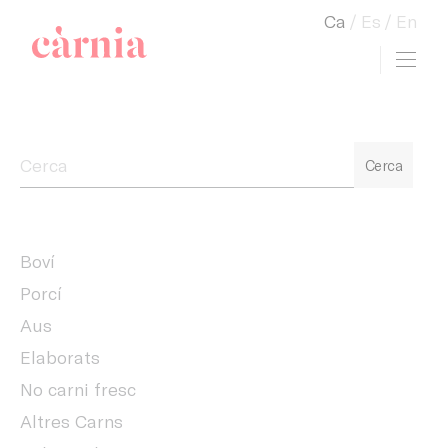
Ca
Es
En
Toggl
view cart
Companyia General Càrnia
Cerca
Boví
Porcí
Aus
Elaborats
No carni fresc
Altres Carns