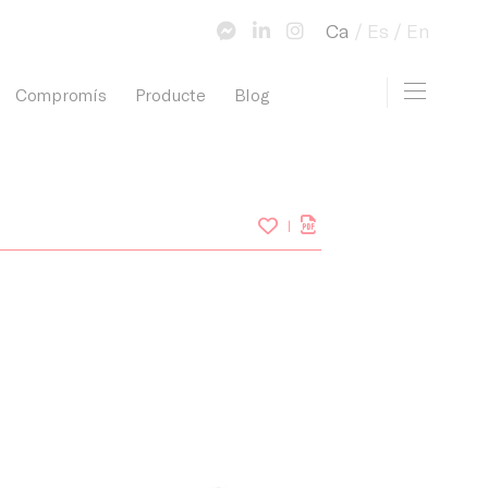
Ca
Es
En
Toggle 
Compromís
Producte
Blog
view cart