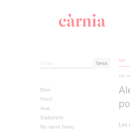
Companyia 
AUS
Cerca
REF: 4
Al
Boví
Porcí
po
Aus
Elaborats
Les
No carni fresc