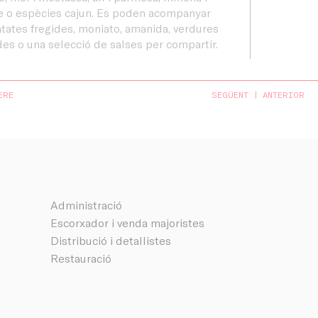
e o espècies cajun. Es poden acompanyar
tates fregides, moniato, amanida, verdures
des o una selecció de salses per compartir.
ERE
SEGÜENT
ANTERIOR
Administració
Escorxador i venda majoristes
Distribució i detallistes
Restauració