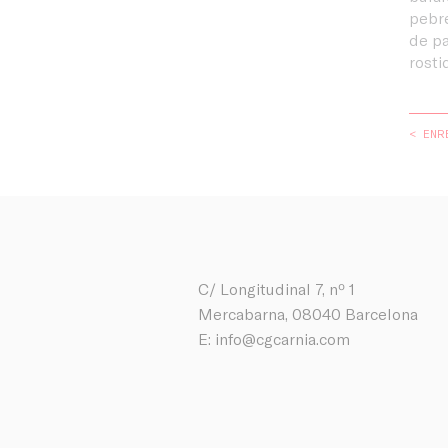
pebr
de pa
rosti
< ENR
C/ Longitudinal 7, nº 1
Mercabarna, 08040 Barcelona
E:
info@cgcarnia.com