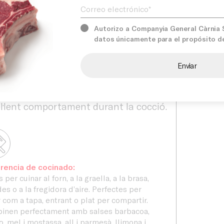
rnacional. A més, ofereixen un
Serveis
l·lent rendiment i una preparació
Autorizo a Companyia General Càrnia S.
datos únicamente para el propósito d
illa en qualsevol cuina professional.
rnia seleccionem acuradament les
ons
Compro
res aus per garantir productes
cos, de qualitat constant i amb un
l·lent comportament durant la cocció.
rencia de cocinado:
 per cuinar al forn, a la graella, a la brasa,
des o a la fregidora d’aire. Perfectes per
r com a tapa, entrant o plat per compartir.
inen perfectament amb salses barbacoa,
o, mel i mostassa, all i parmesà, llimona i