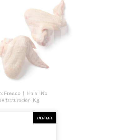
o:
Fresco
Halal:
No
e facturacion:
Kg
CERRAR