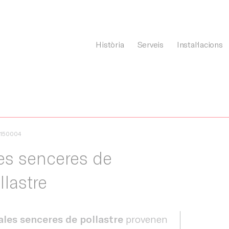
Història
Serveis
Instal·lacions
General Càrnia
1150004
es senceres de
llastre
ales senceres de pollastre
provenen