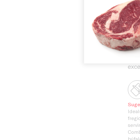
inte
Història
exce
senz
A Cà
Instal·laci
nost
fres
exce
Suge
Ideals
fregi
servi
Comb
búfal