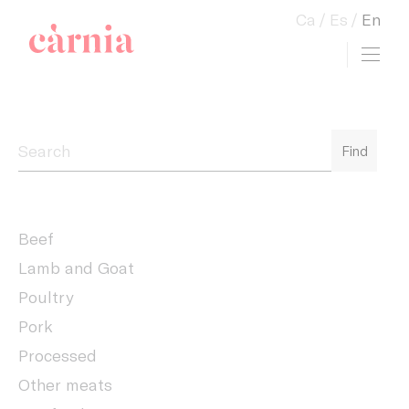
Ca
Es
En
Toggl
view cart
Companyia General Càrnia
Find
Beef
Lamb and Goat
Poultry
Pork
Processed
Other meats