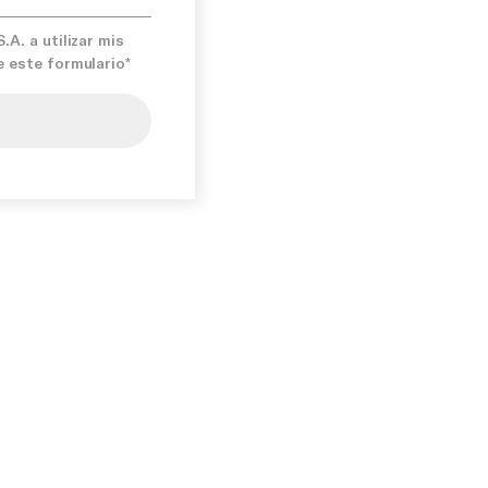
e facturacion:
Kg
A. a utilizar mis
e este formulario*
ise