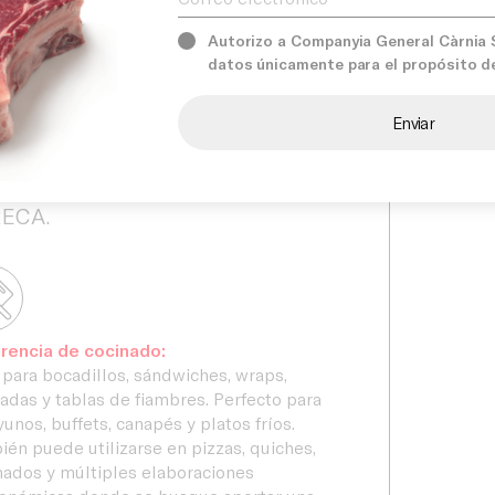
entación atractiva en cualquier
Unidad d
Services
oración.
Autorizo a Companyia General Càrnia S.
datos únicamente para el propósito d
àrnia seleccionamos productos de
dad profesional para ofrecer
Our prom
ciones prácticas, versátiles y
tadas a las exigencias del canal
ECA.
rencia de cocinado:
 para bocadillos, sándwiches, wraps,
adas y tablas de fiambres. Perfecto para
unos, buffets, canapés y platos fríos.
én puede utilizarse en pizzas, quiches,
nados y múltiples elaboraciones