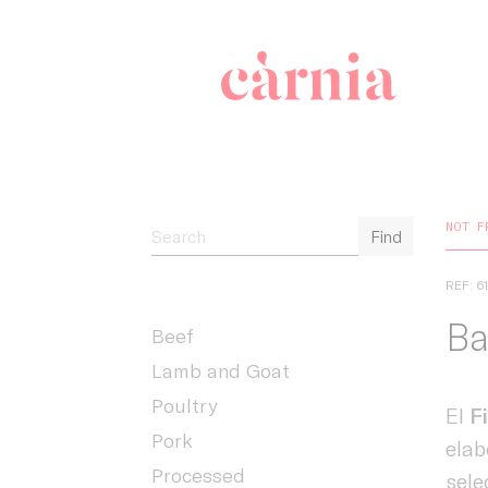
Companyia 
NOT F
Find
REF: 6
Ba
Beef
Lamb and Goat
Poultry
El
F
Pork
elab
Processed
sele