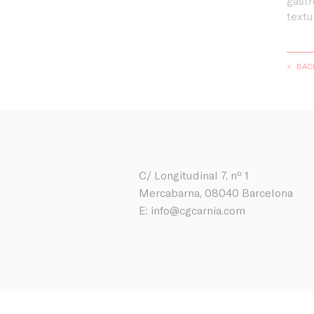
gast
textu
< BAC
C/ Longitudinal 7, nº 1
Mercabarna, 08040 Barcelona
E:
info@cgcarnia.com