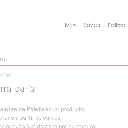
History
Services
Facilities
General Càrnia
RESH
1100007
rra parís
iambre de Paleta
es un producto
orado a partir de carnes
ccionadas que destaca por su textura