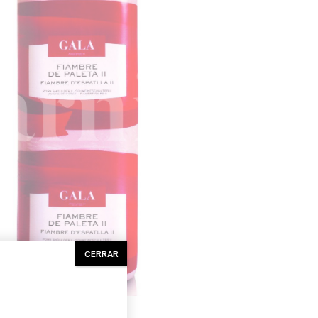
CERRAR
o:
Elaborado
Halal:
No