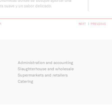
ronómicas donde se busque aportar una
ra suave y un sabor delicado.
K
NEXT
PREVIOUS
Administration and accounting
Slaughterhouse and wholesale
Supermarkets and retailers
Catering