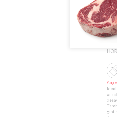
pres
History
elab
En C
cali
Facilities
solu
adap
HOR
Suge
Ideal
ensal
desay
Tambi
grati