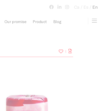
Ca
Es
En
Toggle 
Our promise
Product
Blog
view cart