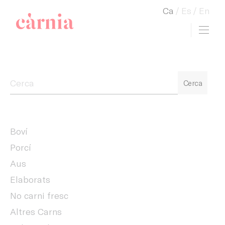
Ca
Es
En
Toggl
view cart
Companyia General Càrnia
Cerca
Boví
Porcí
Aus
Elaborats
No carni fresc
Altres Carns