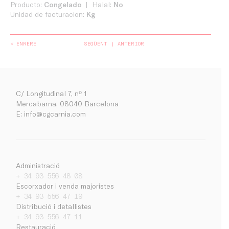
Producto:
Congelado
Halal:
No
Unidad de facturacion:
Kg
< ENRERE
SEGÜENT
ANTERIOR
C/ Longitudinal 7, nº 1
Mercabarna, 08040 Barcelona
E:
info@cgcarnia.com
Administració
+ 34 93 556 48 08
Escorxador i venda majoristes
Empresa
+ 34 93 556 47 19
Distribució i detallistes
Treballa amb nosaltres
+ 34 93 556 47 11
Contacte
Restauració