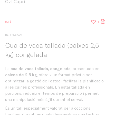
Oví-Caprí
BOVÍ
REF: 16261004
Cua de vaca tallada (caixes 2,5
kg) congelada
La
cua de vaca tallada, congelada
, presentada en
caixes de 2,5 kg
, ofereix un format pràctic per
optimitzar la gestió de l’estoc i facilitar la planificació
a les cuines professionals. En estar tallada en
porcions, redueix el temps de preparació i permet
una manipulació més àgil durant el servei.
És un tall especialment valorat per a coccions
llargues, durant les quals desenvolupa una textura