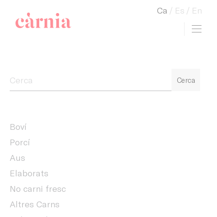
Ca
Es
En
Toggl
view cart
Companyia General Càrnia
Cerca
Boví
Porcí
Aus
Elaborats
No carni fresc
Altres Carns