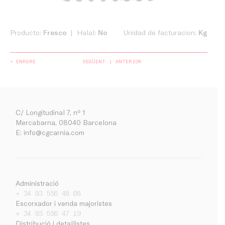
Producto:
Fresco
Halal:
No
Unidad de facturacion:
Kg
< ENRERE
SEGÜENT
ANTERIOR
C/ Longitudinal 7, nº 1
Mercabarna, 08040 Barcelona
E:
info@cgcarnia.com
Administració
+ 34 93 556 48 08
Escorxador i venda majoristes
+ 34 93 556 47 19
Empresa
Distribució i detallistes