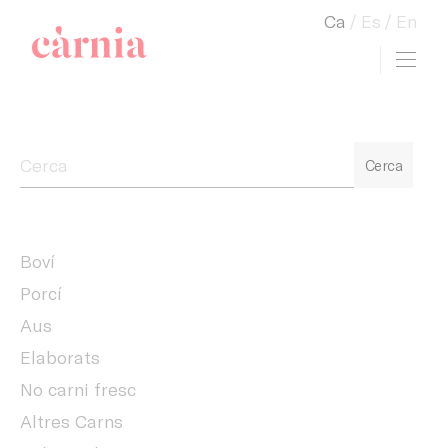
Ca
Es
En
Toggl
view cart
Companyia General Càrnia
Cerca
Boví
Porcí
Aus
Elaborats
No carni fresc
Altres Carns