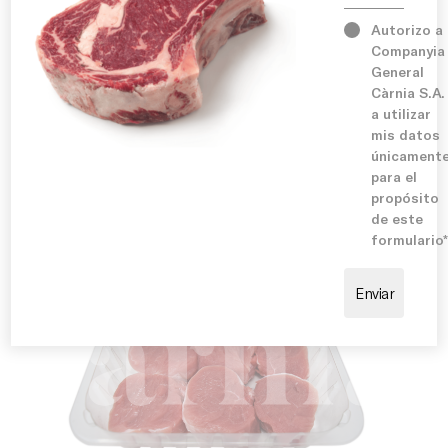
Serveis
Autorizo a
Companyia
Sugerencia de cocinado:
General
Perfectes per cuinar a la planxa, arrebossats,
Instal·lacions
Càrnia S.A.
empanats o acompanyats de salses lleugeres. Ideals
a utilizar
per servir amb patates, verdures, arròs o amanides,
mis datos
permetent elaborar plats equilibrats i saborosos en
Compromís
únicament
pocs minuts. També són una excel·lent opció per a
para el
entrepans i receptes familiars.
propósito
de este
formulario