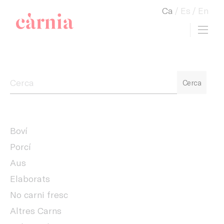
Ca
Es
En
Toggl
view cart
Companyia General Càrnia
Cerca
Boví
Porcí
Aus
Elaborats
No carni fresc
Altres Carns