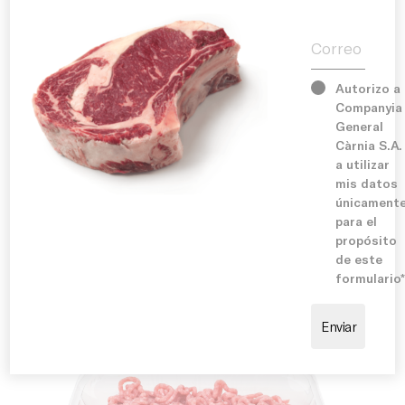
supermercats i grans superfícies que busquen
Correo electr
Història
productes d’alta rotació i gran acceptació.
Serveis
Autorizo a
Companyia
General
Sugerencia de cocinado:
Instal·lacions
Càrnia S.A.
Ideal per preparar mandonguilles, hamburgueses,
a utilizar
farcits, canelons, lasanyes, empanades o receptes
mis datos
tradicionals. També es pot utilitzar per elaborar
Compromís
únicament
saltats, salses per a pasta o plats d’inspiració
para el
internacional. Es recomana condimentar amb
propósito
espècies i herbes aromàtiques al gust per potenciar-
ne el sabor i adaptar-lo a cada preparació.
de este
formulario