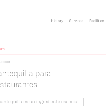
History
Services
Facilities
General Càrnia
RESH
4190001
ntequilla para
staurantes
antequilla es un ingrediente esencial