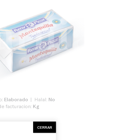
o:
Elaborado
Halal:
No
e facturacion:
Kg
CERRAR