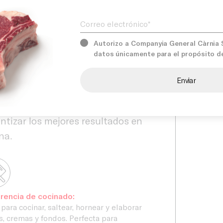
Product
Correo electrónico*
temporánea. Además, su excelente
imiento y facilidad de uso permiten
Services
ner resultados consistentes en
Autorizo a Companyia General Càrnia S.
datos únicamente para el propósito d
quier aplicación culinaria.
àrnia seleccionamos productos de
Our prom
dad profesional para satisfacer las
encias del canal HORECA y
ntizar los mejores resultados en
na.
rencia de cocinado:
 para cocinar, saltear, hornear y elaborar
s, cremas y fondos. Perfecta para