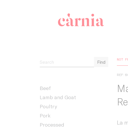
Companyia 
NOT F
Find
REF: 6
Ma
Beef
Lamb and Goat
Re
Poultry
Pork
La m
Processed