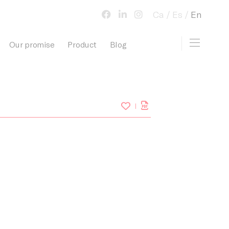
Ca
Es
En
Toggle 
Our promise
Product
Blog
view cart