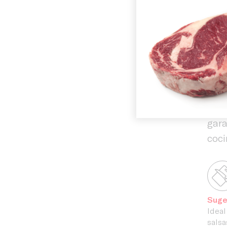
Inicio
con
rend
History
obte
cual
En C
Facilities
cali
exig
gara
coci
Suge
Ideal
salsa