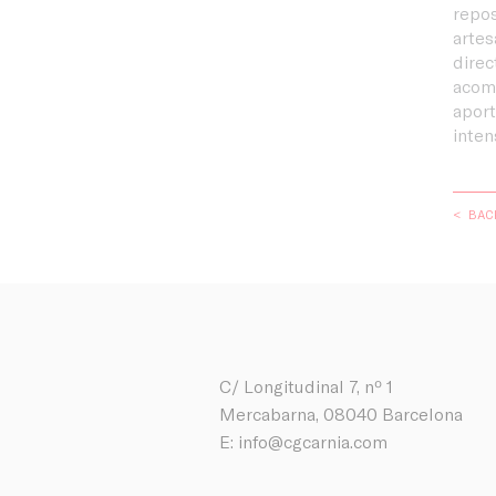
repos
artes
direc
acom
aport
inten
< BAC
C/ Longitudinal 7, nº 1
Mercabarna, 08040 Barcelona
E:
info@cgcarnia.com