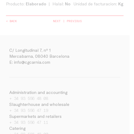
Producto:
Elaborado
Halal:
No
Unidad de facturacion:
Kg
< BACK
NEXT
PREVIOUS
C/ Longitudinal 7, nº 1
Mercabarna, 08040 Barcelona
E:
info@cgcarnia.com
Administration and accounting
+ 34 93 556 48 08
Slaughterhouse and wholesale
Company
+ 34 93 556 47 19
Work with us
Supermarkets and retailers
+ 34 93 556 47 11
Noticias
Catering
Contact