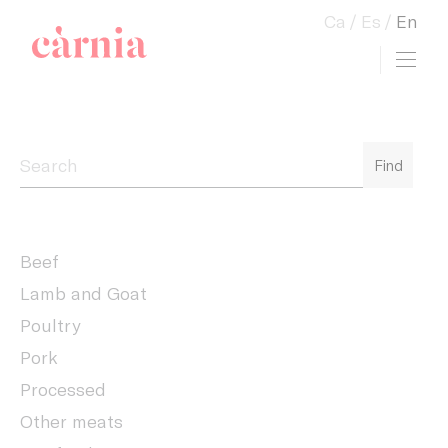
Ca
Es
En
Toggl
view cart
Companyia General Càrnia
Find
Beef
Lamb and Goat
Poultry
Pork
Processed
Other meats