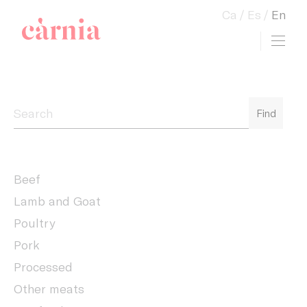
Ca
Es
En
Toggl
view cart
Companyia General Càrnia
Find
Beef
Lamb and Goat
Poultry
Pork
Processed
Other meats