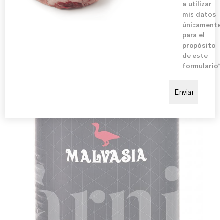
a utilizar
asadas, setas o salsas elaboradas a base de vino,
mis datos
frutos rojos o reducción de carne, aportando un toque
Our promise
únicament
sofisticado y lleno de sabor.
para el
propósito
de este
formulario