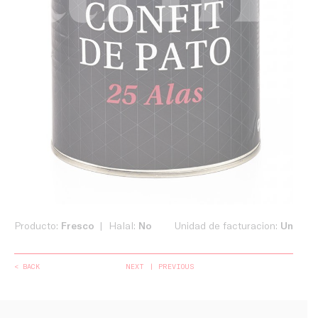
Producto:
Fresco
Halal:
No
Unidad de facturacion:
Un
< BACK
NEXT
PREVIOUS