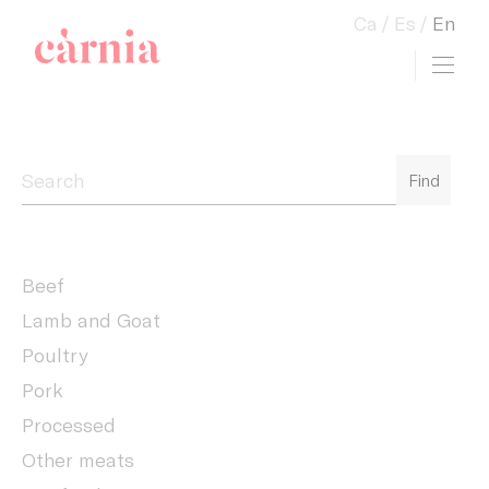
Ca
Es
En
Toggl
view cart
Companyia General Càrnia
Find
Beef
Lamb and Goat
Poultry
Pork
Processed
Other meats