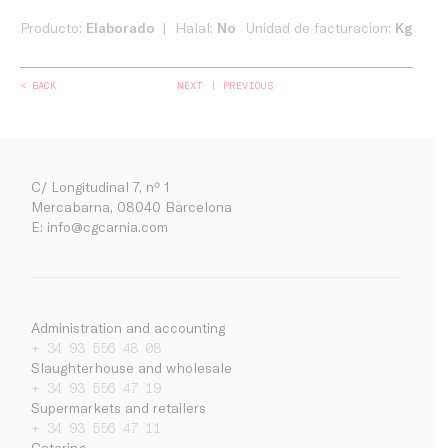
Producto:
Elaborado
Halal:
No
Unidad de facturacion:
Kg
< BACK
NEXT
PREVIOUS
C/ Longitudinal 7, nº 1
Mercabarna, 08040 Barcelona
E:
info@cgcarnia.com
Administration and accounting
+ 34 93 556 48 08
Slaughterhouse and wholesale
+ 34 93 556 47 19
Company
Supermarkets and retailers
Work with us
+ 34 93 556 47 11
Catering