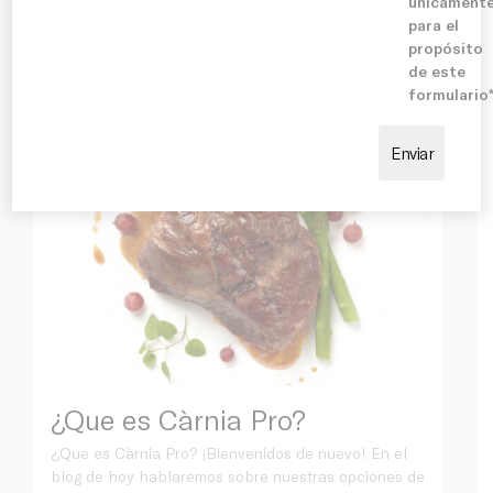
mejores cortes que existen, el lomo de ternera.
únicament
Empezamos por el lomo alto de ternera. Este
para el
Blog
procede de las primeras 8 costillas superiores de la
propósito
ternera. El
de este
formulario
15 julio 2021
¿Que es Càrnia Pro?
¿Que es Càrnia Pro? ¡Bienvenidos de nuevo! En el
blog de hoy hablaremos sobre nuestras opciones de