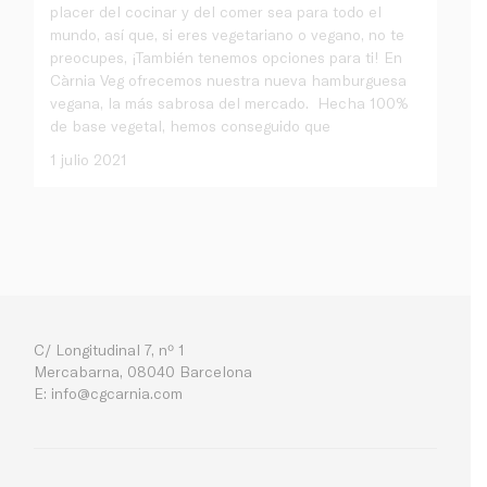
placer del cocinar y del comer sea para todo el
mundo, así que, si eres vegetariano o vegano, no te
preocupes, ¡También tenemos opciones para ti! En
Càrnia Veg ofrecemos nuestra nueva hamburguesa
vegana, la más sabrosa del mercado. Hecha 100%
de base vegetal, hemos conseguido que
1 julio 2021
C/ Longitudinal 7, nº 1
Mercabarna, 08040 Barcelona
E:
info@cgcarnia.com