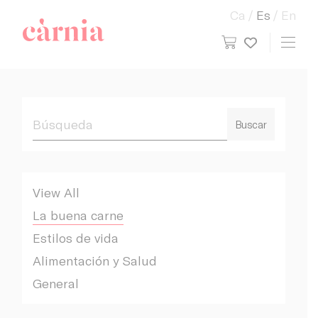
Ca
Es
En
view cart
Toggl
My wish
Companyia General Càrnia
Buscar
View All
La buena carne
Estilos de vida
Alimentación y Salud
General