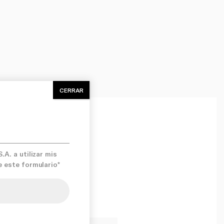
CERRAR
A. a utilizar mis
e este formulario*
iso