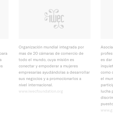
Organización mundial integrada por
Asocia
para
mas de 20 cámaras de comercio de
profes
a
todo el mundo, cuya misión es
es dar
es
conectar y empoderar a mujeres
inquiet
empresarias ayudándolas a desarrollar
como d
sus negocios y a promocionarlos a
el mun
nivel internacional.
partic
www.iwecfoundation.org
lucha 
discri
puesto
www.gr