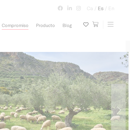
Ca
Es
En
view cart
Toggle 
Compromiso
Producto
Blog
My wish list