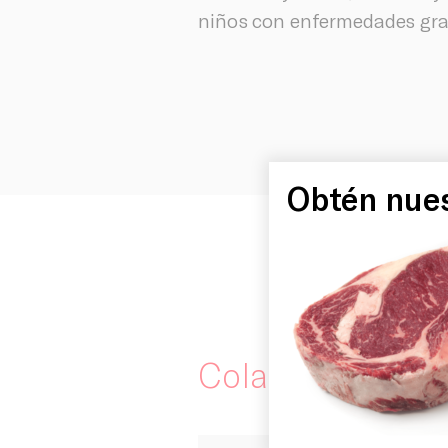
niños con enfermedades grav
Inicio
Obtén nues
Historia
Instalacio
Colaboraciones