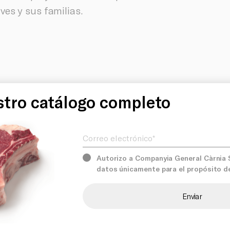
es y sus familias.
Producto
tro catálogo completo
Correo electrónico*
Servicios
Autorizo a Companyia General Càrnia S.
datos únicamente para el propósito d
nes
Comprom