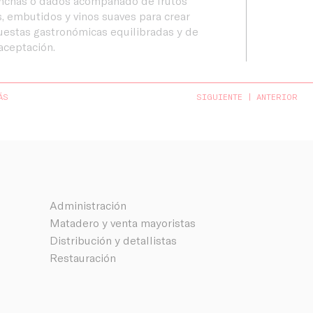
onchas o dados acompañado de frutos
, embutidos y vinos suaves para crear
estas gastronómicas equilibradas y de
aceptación.
ÁS
SIGUIENTE
ANTERIOR
Administración
Matadero y venta mayoristas
Distribución y detallistas
Restauración