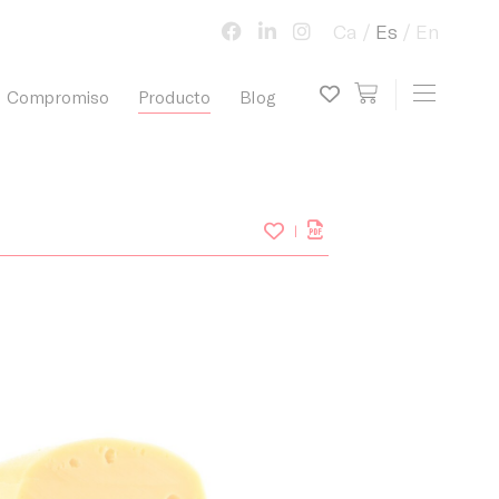
Ca
Es
En
view cart
Toggle 
Compromiso
Producto
Blog
My wish list