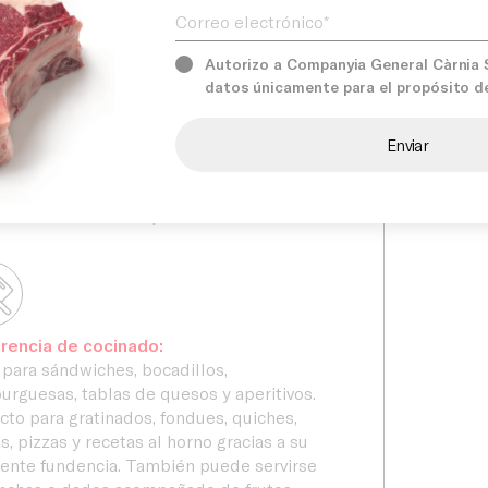
Servicios
ón ideal para múltiples aplicaciones
narias tanto en frío como en caliente.
Autorizo a Companyia General Càrnia S.
àrnia seleccionamos productos de
datos únicamente para el propósito d
nes
Comprom
dad profesional para ofrecer
ciones adaptadas a las necesidades
estaurantes, hoteles, caterings y
blecimientos especializados.
rencia de cocinado:
 para sándwiches, bocadillos,
rguesas, tablas de quesos y aperitivos.
cto para gratinados, fondues, quiches,
s, pizzas y recetas al horno gracias a su
ente fundencia. También puede servirse