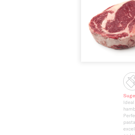
Historia
opci
culi
En C
Instalacio
cali
solu
de r
Blog
esta
Suge
Ideal
hambu
Perfe
pasta
excel