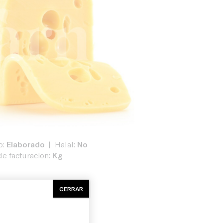
o:
Elaborado
Halal:
No
e facturacion:
Kg
CERRAR