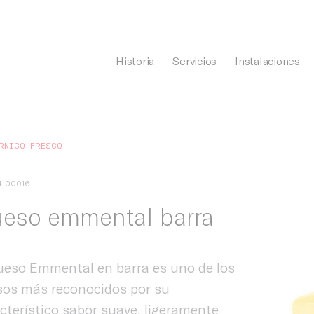
Historia
Servicios
Instalaciones
General Càrnia
RNICO FRESCO
4100016
eso emmental barra
ueso Emmental en barra es uno de los
os más reconocidos por su
cterístico sabor suave, ligeramente