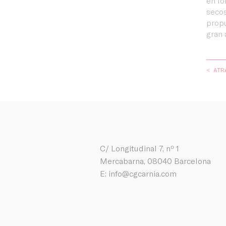
en l
secos
propu
gran 
< ATR
C/ Longitudinal 7, nº 1
Mercabarna, 08040 Barcelona
E:
info@cgcarnia.com