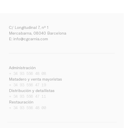
C/ Longitudinal 7, nº 1
Mercabarna, 08040 Barcelona
E:
info@cgcarnia.com
Administración
+ 34 93 556 48 08
Matadero y venta mayoristas
+ 34 93 556 47 19
Distribución y detallistas
+ 34 93 556 47 11
Restauración
Empresa
+ 34 93 556 48 00
Noticias
Trabaja con nosotros