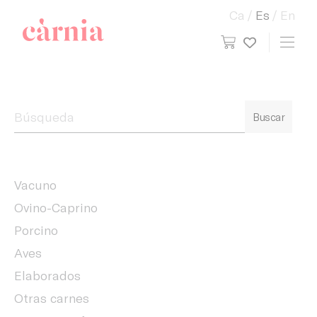
Ca
Es
En
view cart
Toggl
My wish
Companyia General Càrnia
Buscar
Vacuno
Ovino-Caprino
Porcino
Aves
Elaborados
Otras carnes