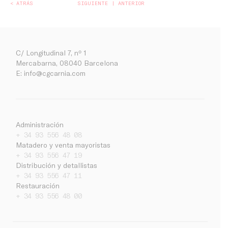
< ATRÁS
SIGUIENTE
ANTERIOR
C/ Longitudinal 7, nº 1
Mercabarna, 08040 Barcelona
E:
info@cgcarnia.com
Administración
+ 34 93 556 48 08
Matadero y venta mayoristas
+ 34 93 556 47 19
Distribución y detallistas
Empresa
+ 34 93 556 47 11
Noticias
Restauración
+ 34 93 556 48 00
Trabaja con nosotros
Contacto
Ca
Es
En