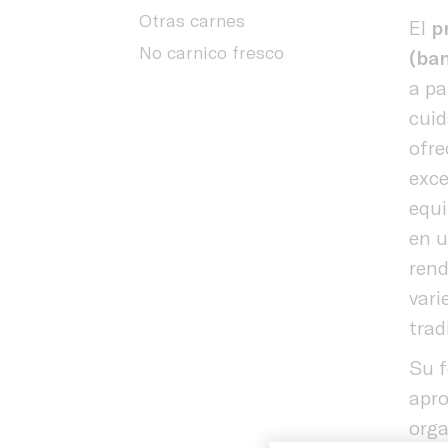
Otras carnes
El
p
No carnico fresco
(ban
a pa
cui
ofre
exce
equi
en u
rend
vari
trad
Su f
apro
orga