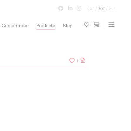
Ca
Es
En
view cart
Toggle 
Compromiso
Producto
Blog
My wish list