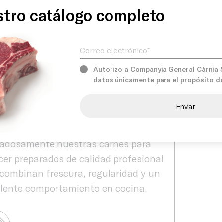
Producto
miza el aprovechamiento del producto
tro catálogo completo
rantiza una calidad constante en
 preparación. Es una excelente
Correo electrónico*
Servicios
ón para restaurantes, hoteles,
rings, colectividades, carnicerías y
Autorizo a Companyia General Càrnia S.
dores que buscan una solución
datos únicamente para el propósito d
nes
Comprom
tica y fiable para su producción
ia.
Càrnia seleccionamos
dadosamente nuestras carnes para
cer preparados de calidad profesional
combinan frescura, regularidad y un
lente comportamiento en cocina.