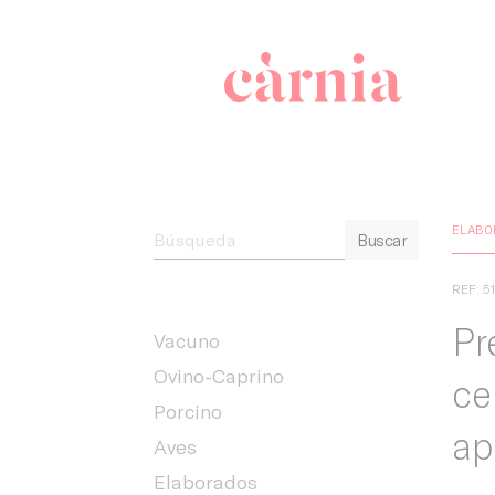
Companyia 
ELABO
Buscar
REF: 5
Pr
Vacuno
Ovino-Caprino
ce
Porcino
ap
Aves
Elaborados