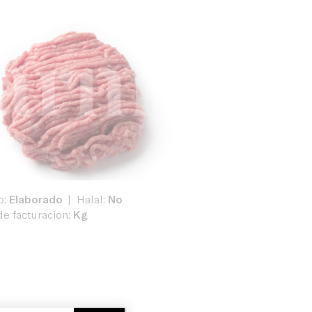
o:
Elaborado
Halal:
No
e facturacion:
Kg