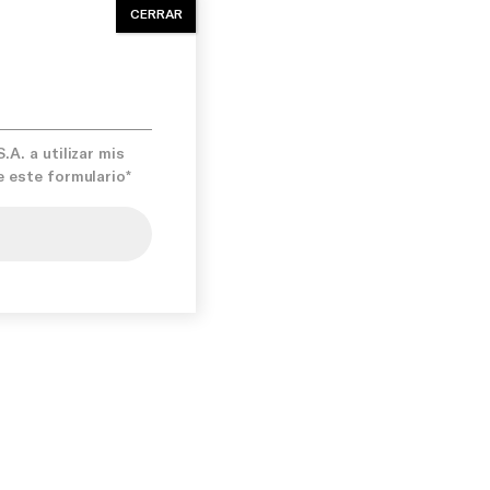
CERRAR
A. a utilizar mis
e este formulario*
iso