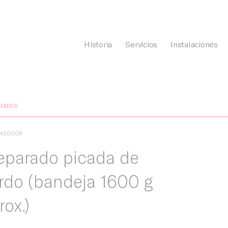
Historia
Servicios
Instalaciones
General Càrnia
RADOS
1420009
eparado picada de
rdo (bandeja 1600 g
rox.)