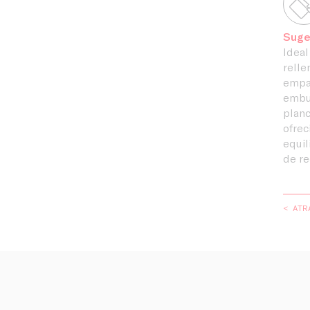
Suge
Ideal
relle
empan
embut
planc
ofrec
equil
de re
< ATR