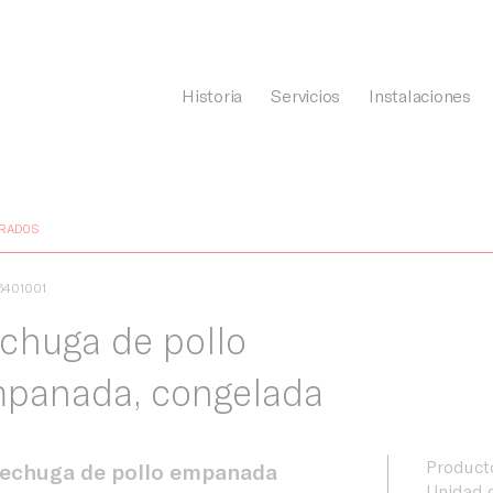
Historia
Servicios
Instalaciones
General Càrnia
RADOS
6401001
chuga de pollo
panada, congelada
Product
echuga de pollo empanada
Unidad d