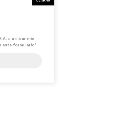
A. a utilizar mis
e este formulario*
iso