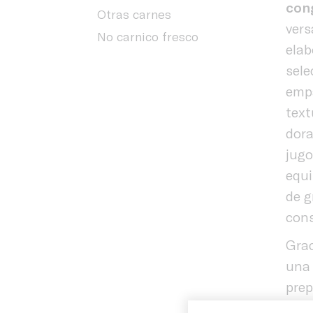
con
Otras carnes
vers
No carnico fresco
elab
sele
emp
text
dora
jugo
equi
de g
con
Grac
una 
prep
Inicio
tiem