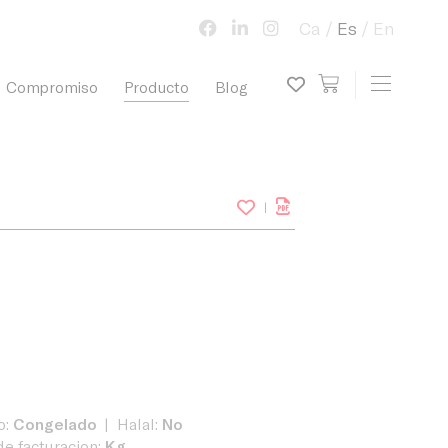
Ca
Es
En
view cart
Toggle 
Compromiso
Producto
Blog
My wish list
o:
Congelado
Halal:
No
e facturacion:
Kg