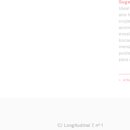
Suge
Ideal
aire 
cruji
acomp
ensal
bocad
menús
pudi
para 
< ATR
C/ Longitudinal 7, nº 1