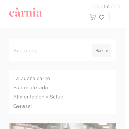
Ca
Es
En
view cart
Toggl
My wish
Companyia General Càrnia
Buscar
La buena carne
Estilos de vida
Alimentación y Salud
General