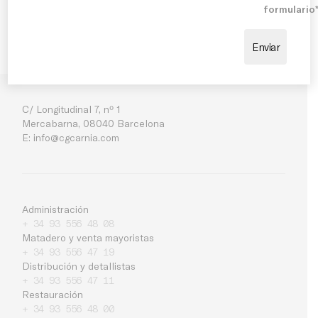
formulario
C/ Longitudinal 7, nº 1
Mercabarna, 08040 Barcelona
E:
info@cgcarnia.com
Administración
+ 34 93 556 48 08
Matadero y venta mayoristas
+ 34 93 556 47 19
Distribución y detallistas
+ 34 93 556 47 11
Restauración
Empresa
+ 34 93 556 48 00