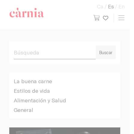
Ca
Es
En
view cart
Toggl
My wish
Companyia General Càrnia
Buscar
La buena carne
Estilos de vida
Alimentación y Salud
General