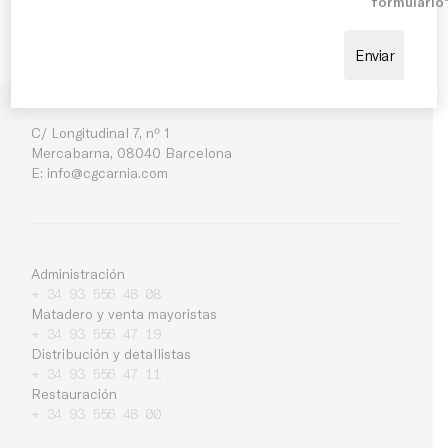
formulario
C/ Longitudinal 7, nº 1
Mercabarna, 08040 Barcelona
E:
info@cgcarnia.com
Administración
+ 34 93 556 48 08
Matadero y venta mayoristas
+ 34 93 556 47 19
Distribución y detallistas
+ 34 93 556 47 11
Restauración
Empresa
+ 34 93 556 48 00
Noticias