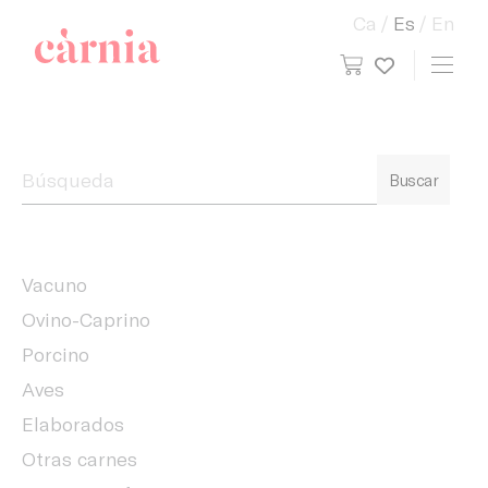
Ca
Es
En
view cart
Toggl
My wish
Companyia General Càrnia
Buscar
Vacuno
Ovino-Caprino
Porcino
Aves
Elaborados
Otras carnes