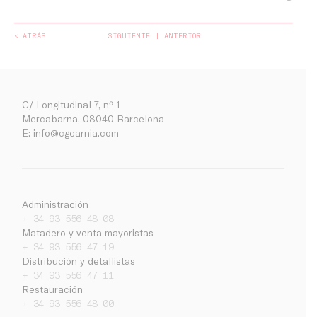
< ATRÁS
SIGUIENTE
ANTERIOR
C/ Longitudinal 7, nº 1
Mercabarna, 08040 Barcelona
E:
info@cgcarnia.com
Administración
+ 34 93 556 48 08
Matadero y venta mayoristas
+ 34 93 556 47 19
Distribución y detallistas
+ 34 93 556 47 11
Empresa
Restauración
+ 34 93 556 48 00
Noticias