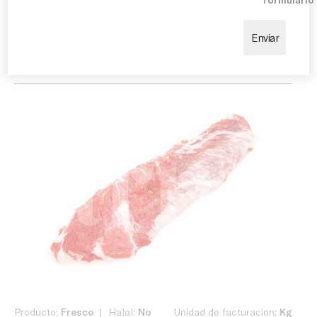
sentido contrario a la fibra, para conseguir una
textura más tierna. Combina perfectamente con
chimichurri, mantequillas aromáticas, verduras asadas
o patatas.
Producto:
Fresco
Halal:
No
Unidad de facturacion:
Kg