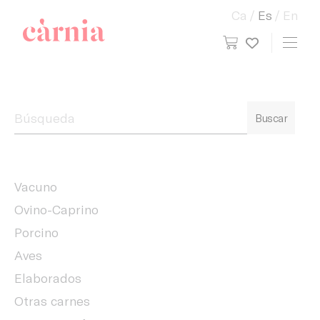
Ca
Es
En
view cart
Toggl
My wish
Companyia General Càrnia
Buscar
Vacuno
Ovino-Caprino
Porcino
Aves
Elaborados
Otras carnes