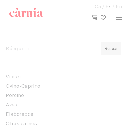
Ca
Es
En
view cart
Toggl
My wish
Companyia General Càrnia
Buscar
Vacuno
Ovino-Caprino
Porcino
Aves
Elaborados
Otras carnes