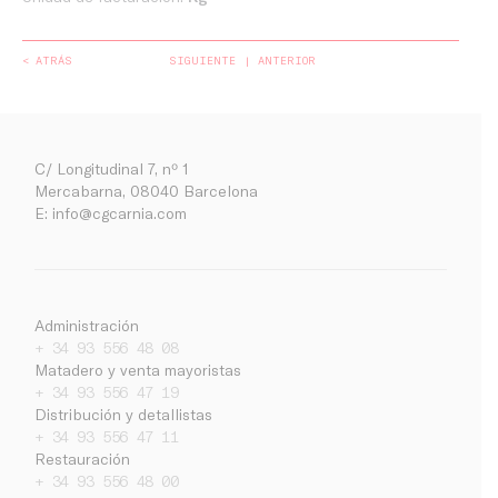
< ATRÁS
SIGUIENTE
ANTERIOR
C/ Longitudinal 7, nº 1
Mercabarna, 08040 Barcelona
E:
info@cgcarnia.com
Administración
+ 34 93 556 48 08
Matadero y venta mayoristas
+ 34 93 556 47 19
Distribución y detallistas
+ 34 93 556 47 11
Empresa
Restauración
+ 34 93 556 48 00
Noticias