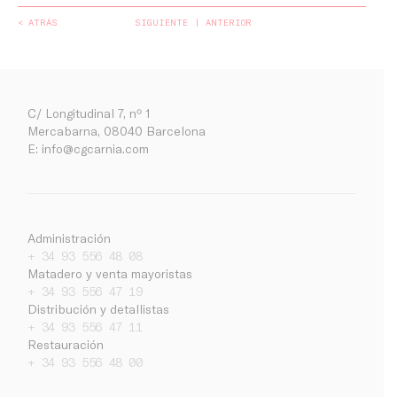
< ATRÁS
SIGUIENTE
ANTERIOR
C/ Longitudinal 7, nº 1
Mercabarna, 08040 Barcelona
E:
info@cgcarnia.com
Administración
+ 34 93 556 48 08
Matadero y venta mayoristas
+ 34 93 556 47 19
Distribución y detallistas
+ 34 93 556 47 11
Restauración
Empresa
+ 34 93 556 48 00
Noticias