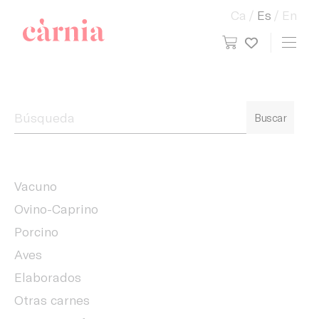
Ca
Es
En
view cart
Toggl
My wish
Companyia General Càrnia
Buscar
Vacuno
Ovino-Caprino
Porcino
Aves
Elaborados
Otras carnes