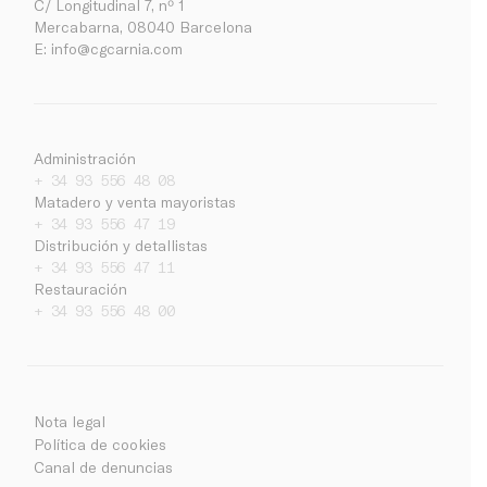
C/ Longitudinal 7, nº 1
Mercabarna, 08040 Barcelona
E:
info@cgcarnia.com
Administración
+ 34 93 556 48 08
Matadero y venta mayoristas
+ 34 93 556 47 19
Distribución y detallistas
+ 34 93 556 47 11
Empresa
Restauración
Noticias
+ 34 93 556 48 00
Trabaja con nosotros
Contacto
Ca
Es
En
Intranet
Nota legal
Política de cookies
Canal de denuncias