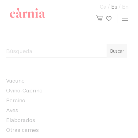
Ca
Es
En
view cart
Toggl
My wish
Companyia General Càrnia
Buscar
Vacuno
Ovino-Caprino
Porcino
Aves
Elaborados
Otras carnes