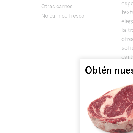
espe
Otras carnes
text
No carnico fresco
eleg
la t
ofre
sofi
cart
Inicio
form
Obtén nues
rest
esta
Historia
bus
exce
Instalacio