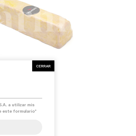
o:
Fresco
Halal:
No
CERRAR
e facturacion:
Un
A. a utilizar mis
e este formulario*
iso