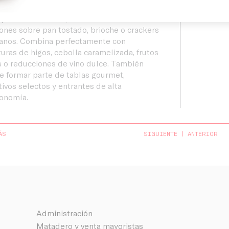
rencia de cocinado:
 para servir en frío, cortada en finas
ones sobre pan tostado, brioche o crackers
sanos. Combina perfectamente con
turas de higos, cebolla caramelizada, frutos
 o reducciones de vino dulce. También
 formar parte de tablas gourmet,
tivos selectos y entrantes de alta
ronomía.
ÁS
SIGUIENTE
ANTERIOR
Administración
Matadero y venta mayoristas