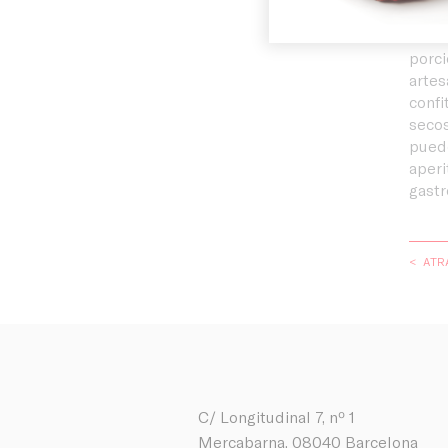
Suge
Blog
Ideal
porci
arte
confi
secos
puede
aperi
gast
< ATR
C/ Longitudinal 7, nº 1
Mercabarna, 08040 Barcelona