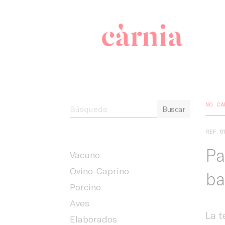
Companyia 
NO CA
Buscar
REF: 6
Pa
Vacuno
Ovino-Caprino
ba
Porcino
Aves
La t
Elaborados