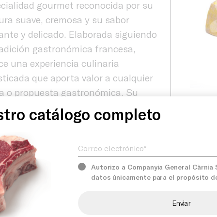
cialidad gourmet reconocida por su
ura suave, cremosa y su sabor
ante y delicado. Elaborada siguiendo
radición gastronómica francesa,
ce una experiencia culinaria
sticada que aporta valor a cualquier
a o propuesta gastronómica. Su
Producto
Product
ato de 1 kg resulta ideal para
tro catálogo completo
Unidad d
aurantes, caterings y
Correo electrónico*
blecimientos especializados que
Servicios
can un producto premium con
lente rendimiento y presentación.
Autorizo a Companyia General Càrnia S.
datos únicamente para el propósito d
nes
Comprom