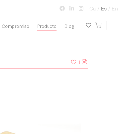
Ca
Es
En
view cart
Toggle 
Compromiso
Producto
Blog
My wish list