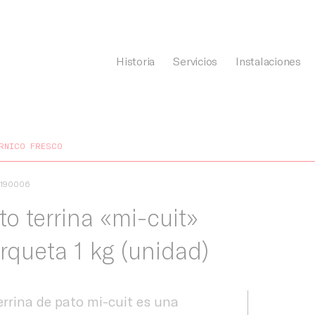
Historia
Servicios
Instalaciones
General Càrnia
RNICO FRESCO
1190006
to terrina «mi-cuit»
rqueta 1 kg (unidad)
errina de pato mi-cuit es una