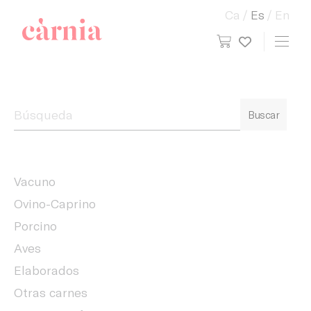
Ca
Es
En
view cart
Toggl
My wish
Companyia General Càrnia
Buscar
Vacuno
Ovino-Caprino
Porcino
Aves
Elaborados
Otras carnes