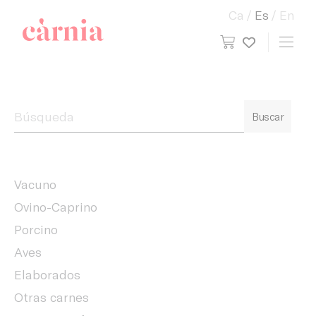
Ca
Es
En
view cart
Toggl
My wish
Companyia General Càrnia
Buscar
Vacuno
Ovino-Caprino
Porcino
Aves
Elaborados
Otras carnes