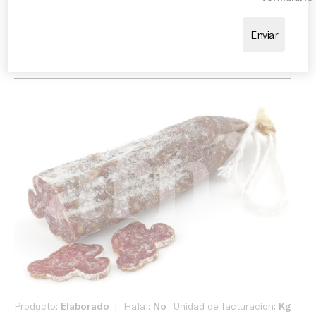
tenedor, surtidos gastronómicos y propuestas
informales. Combina especialmente bien con pan
artesano, tomate, aceite de oliva, frutos secos y
quesos curados, realzando todo su sabor tradicional.
Producto:
Elaborado
Halal:
No
Unidad de facturacion:
Kg