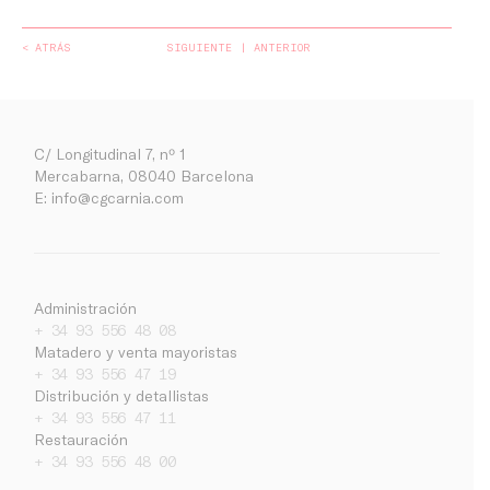
< ATRÁS
SIGUIENTE
ANTERIOR
C/ Longitudinal 7, nº 1
Mercabarna, 08040 Barcelona
E:
info@cgcarnia.com
Administración
+ 34 93 556 48 08
Matadero y venta mayoristas
+ 34 93 556 47 19
Distribución y detallistas
+ 34 93 556 47 11
Empresa
Restauración
+ 34 93 556 48 00
Noticias