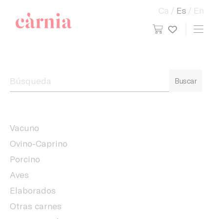
Ca
Es
En
view cart
Toggl
My wish
Companyia General Càrnia
Buscar
Vacuno
Ovino-Caprino
Porcino
Aves
Elaborados
Otras carnes