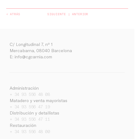
< ATRÁS
SIGUIENTE
ANTERIOR
C/ Longitudinal 7, nº 1
Mercabarna, 08040 Barcelona
E:
info@cgcarnia.com
Administración
+ 34 93 556 48 08
Matadero y venta mayoristas
+ 34 93 556 47 19
Distribución y detallistas
+ 34 93 556 47 11
Empresa
Restauración
+ 34 93 556 48 00
Noticias