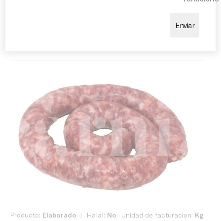
También puede servirse acompañada de alubias,
patatas, verduras asadas, escalivada o pan con
tomate, realzando todo el sabor de la cocina
mediterránea.
Producto:
Elaborado
Halal:
No
Unidad de facturacion:
Kg