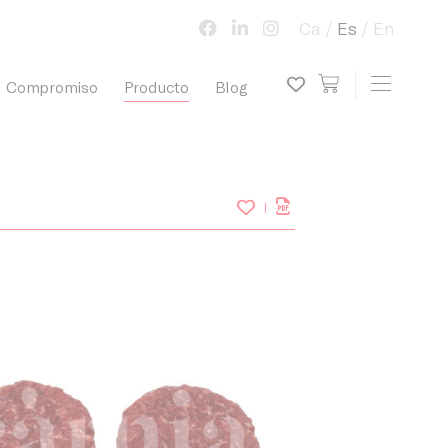
Ca
Es
En
view cart
Toggle 
Compromiso
Producto
Blog
My wish list