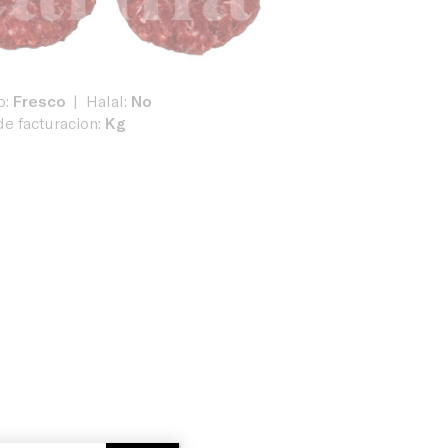
o:
Fresco
Halal:
No
e facturacion:
Kg