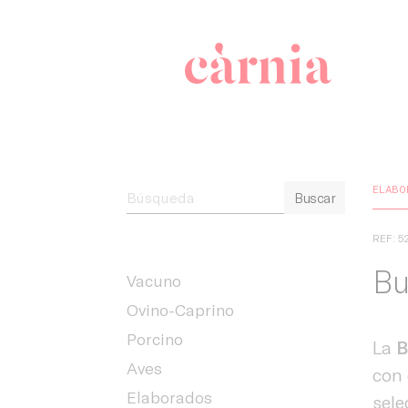
Companyia 
ELABO
Buscar
REF: 5
Bu
Vacuno
Ovino-Caprino
Porcino
La
B
Aves
con
Elaborados
sele