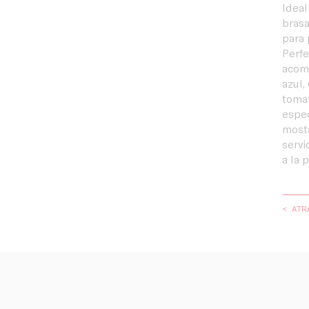
Ideal
brasa
para 
Perf
acom
azul,
tomat
espec
mosta
servi
a la p
< ATR