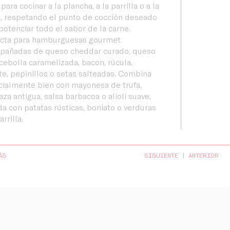
 para cocinar a la plancha, a la parrilla o a la
, respetando el punto de cocción deseado
potenciar todo el sabor de la carne.
ecta para hamburguesas gourmet
pañadas de queso cheddar curado, queso
 cebolla caramelizada, bacon, rúcula,
e, pepinillos o setas salteadas. Combina
ialmente bien con mayonesa de trufa,
za antigua, salsa barbacoa o alioli suave,
da con patatas rústicas, boniato o verduras
arrilla.
ÁS
SIGUIENTE
ANTERIOR