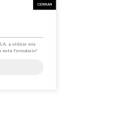
CERRAR
A. a utilizar mis
e este formulario*
iso