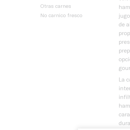
Otras carnes
hamb
No carnico fresco
jugo
de a
prop
pres
prep
opci
gou
La c
inte
infi
ham
cara
dura