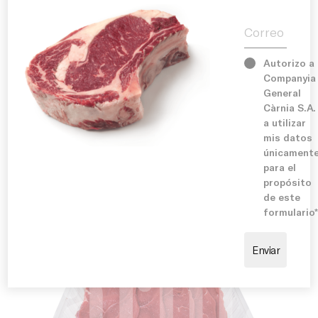
Historia
Correo electr
Servicios
Autorizo a
Sugerencia de cocinado:
Companyia
Instalaciones
Ideal para cocinar a la plancha o en sartén con una
General
cocción rápida que preserve toda su jugosidad.
Càrnia S.A.
Perfecto para acompañar con verduras, patatas,
a utilizar
Compromiso
ensaladas o arroces. También puede utilizarse en
mis datos
recetas con salsas suaves, filetes empanados o
únicament
elaboraciones tradicionales que destaquen el sabor
para el
natural de la carne.
Blog
propósito
de este
formulario