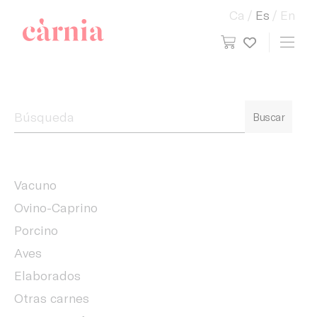
Ca
Es
En
view cart
Toggl
My wish
Companyia General Càrnia
Buscar
Vacuno
Ovino-Caprino
Porcino
Aves
Elaborados
Otras carnes