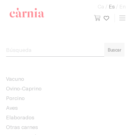
Ca
Es
En
view cart
Toggl
My wish
Companyia General Càrnia
Buscar
Vacuno
Ovino-Caprino
Porcino
Aves
Elaborados
Otras carnes