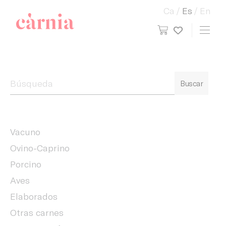
Ca
Es
En
view cart
Toggl
My wish
Companyia General Càrnia
Buscar
Vacuno
Ovino-Caprino
Porcino
Aves
Elaborados
Otras carnes