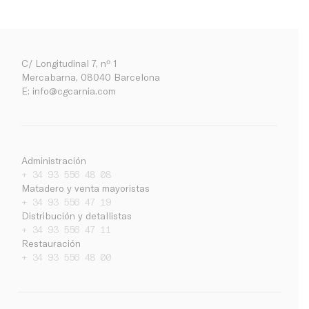
C/ Longitudinal 7, nº 1
Mercabarna, 08040 Barcelona
E:
info@cgcarnia.com
Administración
+ 34 93 556 48 08
Matadero y venta mayoristas
+ 34 93 556 47 19
Distribución y detallistas
+ 34 93 556 47 11
Restauración
Empresa
+ 34 93 556 48 00
Noticias
Trabaja con nosotros