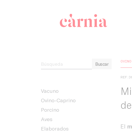
Companyia 
OVINO
Buscar
REF: 3
Mi
Vacuno
Ovino-Caprino
de
Porcino
Aves
El
m
Elaborados