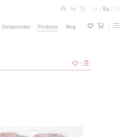
Ca
Es
En
view cart
Toggle 
Compromiso
Producto
Blog
My wish list