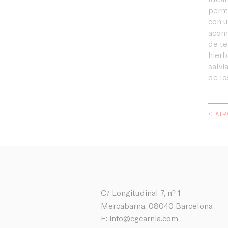
permi
con u
acom
de te
hierb
salvi
de lo
< ATR
C/ Longitudinal 7, nº 1
Mercabarna, 08040 Barcelona
E:
info@cgcarnia.com