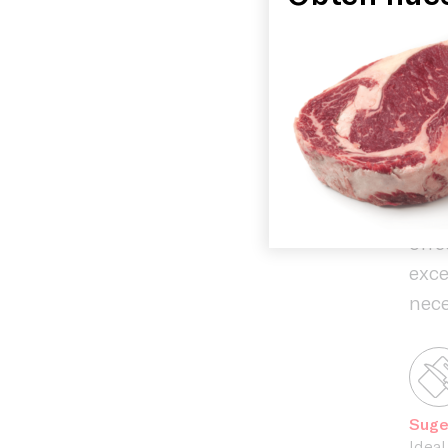
exce
Historia
hote
can
tiem
Instalacio
cali
En 
cui
Blog
ofre
exce
nec
Suge
Ideal