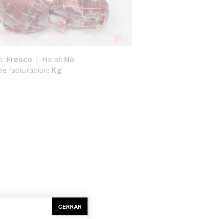
o:
Fresco
Halal:
No
e facturacion:
Kg
CERRAR