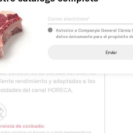
lente opción para restaurantes,
Correo electrónico*
Servicios
les, caterings y establecimientos del
al HORECA que buscan optimizar
Autorizo a Companyia General Càrnia S.
pos de preparación sin renunciar a la
datos únicamente para el propósito d
nes
Comprom
dad del producto.
Càrnia seleccionamos
dadosamente nuestros productos para
cer soluciones de calidad constante,
lente rendimiento y adaptadas a las
esidades del canal HORECA.
rencia de cocinado:
 para cocinar al horno o a baja temperatura,