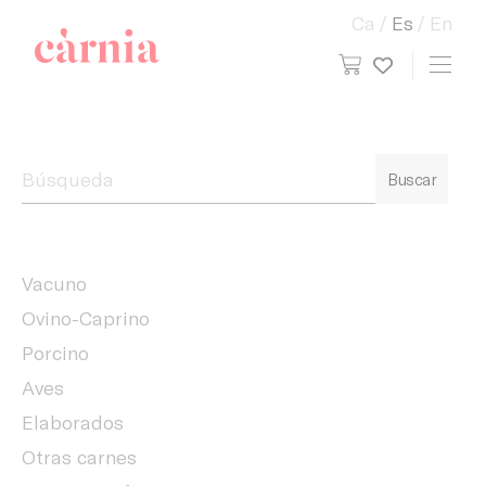
Ca
Es
En
view cart
Toggl
My wish
Companyia General Càrnia
Buscar
Vacuno
Ovino-Caprino
Porcino
Aves
Elaborados
Otras carnes