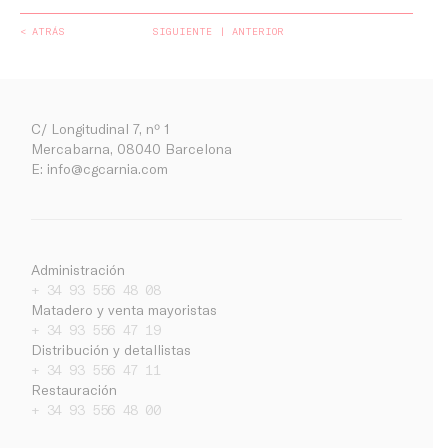
< ATRÁS
SIGUIENTE
ANTERIOR
C/ Longitudinal 7, nº 1
Mercabarna, 08040 Barcelona
E:
info@cgcarnia.com
Administración
+ 34 93 556 48 08
Matadero y venta mayoristas
+ 34 93 556 47 19
Distribución y detallistas
+ 34 93 556 47 11
Empresa
Restauración
+ 34 93 556 48 00
Noticias
Trabaja con nosotros