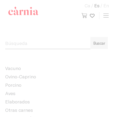
Ca
Es
En
view cart
Toggl
My wish
Companyia General Càrnia
Buscar
Vacuno
Ovino-Caprino
Porcino
Aves
Elaborados
Otras carnes